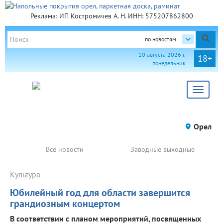
Реклама: ИП Костромичев А. Н. ИНН: 575207862800
по новостям
10 августа 2026 г.
18+
понедельник
Toggle
navigat
Орел
Все новости
Заводные выходные
Культура
Юбилейный год для области завершится
грандиозным концертом
В соответствии с планом мероприятий, посвященных