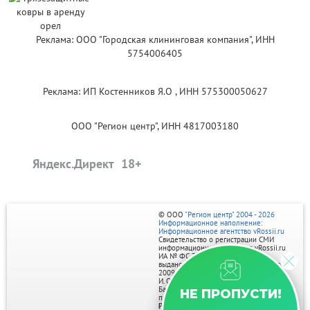
Реклама: ООО "Городская клининговая компания", ИНН
5754006405
Реклама: ИП Костенников Я.О , ИНН 575300050627
ООО "Регион центр", ИНН 4817003180
Яндекс.Директ
© ООО
"Регион центр" 2004 - 2026
Информационное наполнение:
Информационное агентство vRossii.ru
Свидетельство о регистрации СМИ
информационного агентства vRossii.ru
ИА № ФС 77‑35502
выдано РОСКОМНАДЗОРом 04 марта
2009г.
И. О. Главного редактора Нарыков А. Н.
Баннеры на портале размещаются на
НЕ ПРОПУСТИ!
правах рекламы.
Реклама на портале: