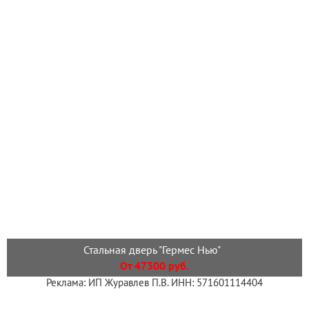
Стальная дверь "Гермес Нью"
От 47300 руб.
Реклама: ИП Журавлев П.В. ИНН: 571601114404