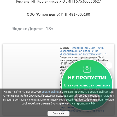
Реклама: ИП Костенников Я.О , ИНН 575300050627
ООО "Регион центр", ИНН 4817003180
Яндекс.Директ
© ООО
"Регион центр" 2004 - 2026
Информационное наполнение:
Информационное агентство vRossii.ru
Свидетельство о регистрации СМИ
информационного агентства vRossii.ru
ИА № ФС 77‑35502
выдано РОСКОМНАДЗОРом 04 марта
2009г.
И. О. Главного редактора Нарыков А. Н.
Баннеры на портале размещаются на
НЕ ПРОПУСТИ!
правах рекламы.
Реклама на портале:
Главные новости региона
Рекламное агентство "Умный маркетинг"
тел. 7-910-267-70-40,
в вашей почте!
email: umnyy.marketing@yandex.ru
На этом сайте мы используем
cookie-файлы
. Вы можете прочитать о cookie-файлах или
Отдельные публикации могут содержать
изменить настройки браузера. Продолжая пользоваться сайтом без изменения настроек,
информацию, не предназначенную для
ПОДПИСАТЬСЯ
вы даете согласие на использование ваших cookie-файлов. Все собранные при помощи
пользователей до 18 лет.
cookie-файлов данные будут храниться на территории РФ.
Политика в отношении обработки
персональных данных
Политика обработки файлов cookie
Согласен