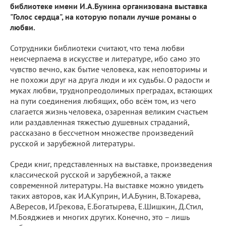
библиотеке имени И.А.Бунина организована выставка
"Голос сердца", на которую попали лучше романы о
любви.
Сотрудники библиотеки считают, что тема любви
неисчерпаема в искусстве и литературе, ибо само это
чувство вечно, как бытие человека, как неповторимы и
не похожи друг на друга люди и их судьбы. О радости и
муках любви, труднопреодолимых преградах, встающих
на пути соединения любящих, обо всём том, из чего
слагается жизнь человека, озаренная великим счастьем
или раздавленная тяжестью душевных страданий,
рассказано в бессчетном множестве произведений
русской и зарубежной литературы.
Среди книг, представленных на выставке, произведения
классической русской и зарубежной, а также
современной литературы. На выставке можно увидеть
таких авторов, как И.А.Куприн, И.А.Бунин, В.Токарева,
А.Вересов, И.Грекова, Е.Богатырева, Е.Шишкин, Д.Стил,
М.Бояджиев и многих других. Конечно, это – лишь