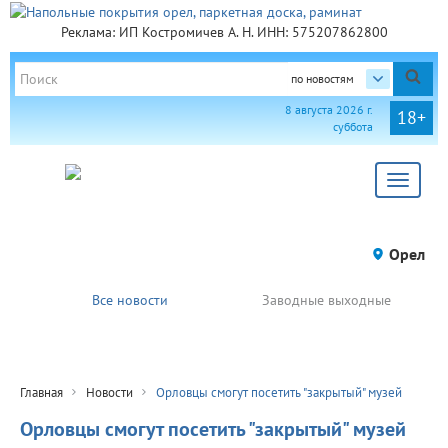
Реклама: ИП Костромичев А. Н. ИНН: 575207862800
по новостям
8 августа 2026 г.
18+
суббота
Toggle
navigat
Орел
Все новости
Заводные выходные
Главная
Новости
Орловцы смогут посетить "закрытый" музей
Орловцы смогут посетить "закрытый" музей