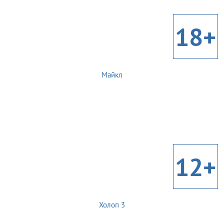
18+
Майкл
12+
Холоп 3