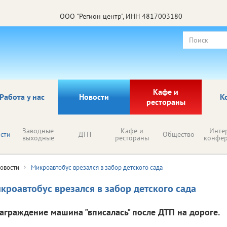
ООО "Регион центр", ИНН 4817003180
Кафе и
Работа у нас
Новости
К
рестораны
Заводные
Кафе и
Инте
сти
ДТП
Общество
выходные
рестораны
конфе
овости
Микроавтобус врезался в забор детского сада
кроавтобус врезался в забор детского сада
заграждение машина "вписалась" после ДТП на дороге.