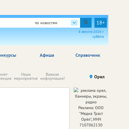
18+
по новостям
8 августа 2026 г.
суббота
онкурсы
Афиша
Справочник
Н
рнет-
Наши
Важная
Происшествия
Орел
Здоровье
комп
ренция
мероприятия
информация!
п
ре
Реклама: ООО
"Медиа Траст
Орёл", ИНН
7107062130