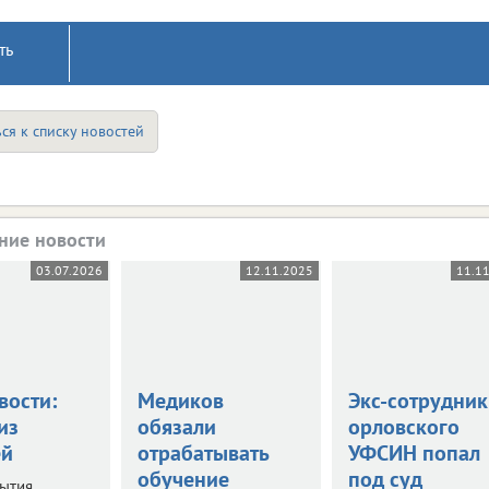
ть
ся к списку новостей
ние новости
03.07.2026
12.11.2025
11.1
вости:
Медиков
Экс-сотрудник
из
обязали
орловского
ей
отрабатывать
УФСИН попал
обучение
под суд
бытия