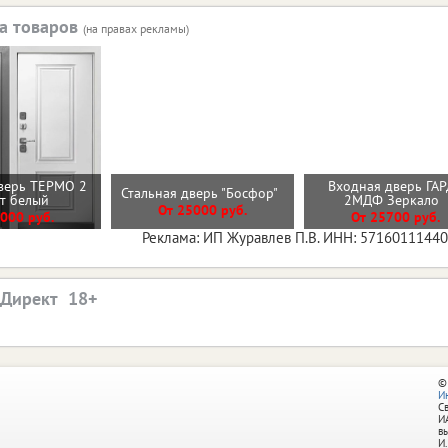
а товаров
(на правах рекламы)
верь ТЕРМО 2
Входная дверь ГА
Стальная дверь "Босфор"
ит белый
2МДФ Зеркало
От 25000 руб.
000 руб.
От 25700 руб.
Реклама: ИП Журавлев П.В. ИНН: 5716011144
.Директ
©
И
С
И
в
И.