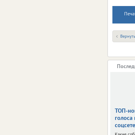
Печа
Вернуть
Послед
ТОП-но
голоса 
соцсет
Какие со