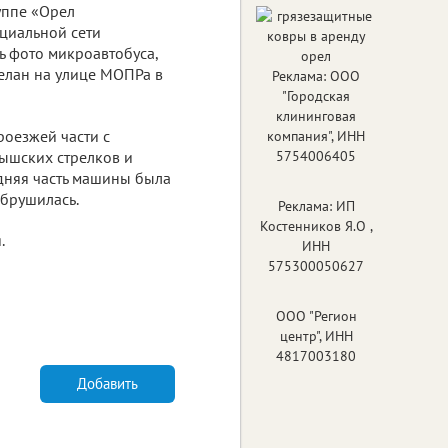
уппе «Орел
циальной сети
ь фото микроавтобуса,
елан на улице МОПРа в
Реклама: ООО
"Городская
клининговая
роезжей части с
компания", ИНН
тышских стрелков и
5754006405
адняя часть машины была
обрушилась.
Реклама: ИП
Костенников Я.О ,
.
ИНН
575300050627
ООО "Регион
центр", ИНН
4817003180
Добавить