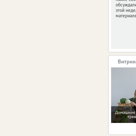
обсуждал
этой неде
материале
Витрин
Домашние 
тре