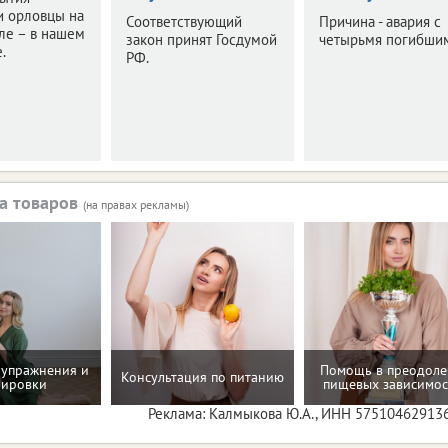
и орловцы на
Соответствующий
Причина - авария с
ле – в нашем
закон принят Госдумой
четырьмя погибши
.
РФ.
а товаров
(на правах рекламы)
упражнения и
Помощь в преодол
Консультация по питанию
нировки
пищевых зависимос
Реклама: Калмыкова Ю.А., ИНН 57510462913