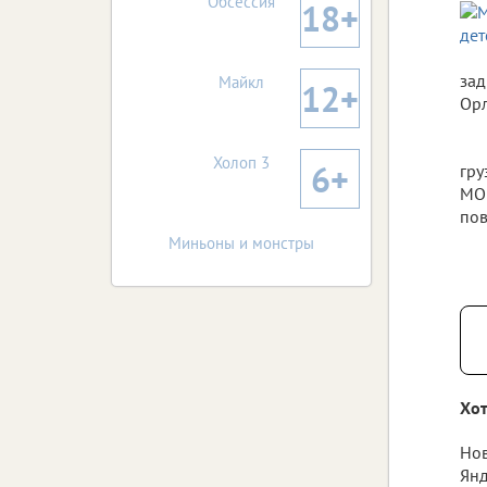
Обсессия
18+
зад
Майкл
12+
Орл
Холоп 3
6+
гру
МОП
пов
Миньоны и монстры
Хот
Нов
Янд