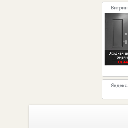
Витрин
Входная д
эмал
От 44
Яндекс