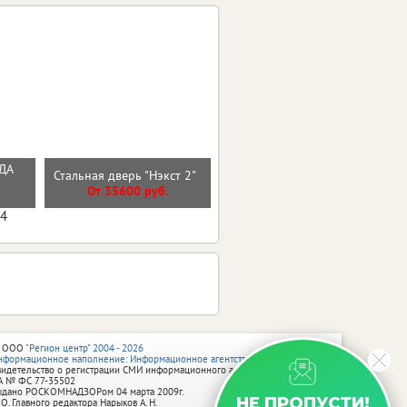
РДА
Стальная дверь Арктика с
Стальная дверь "Нэкст 2"
окном
От 35600 руб.
От 56100 руб.
04
 ООО
"Регион центр" 2004 - 2026
нформационное наполнение: Информационное агентство vRossii.ru
видетельство о регистрации СМИ информационного агентства vRossii.ru
А № ФС 77‑35502
ыдано РОСКОМНАДЗОРом 04 марта 2009г.
НЕ ПРОПУСТИ!
 О. Главного редактора Нарыков А. Н.