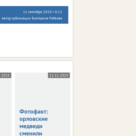
11 сентября 2018 г. 8:12
Автор публикации Екатерина Рябкова
1.2025
11.11.2025
10.11.2025
Фотофакт:
Клычков
орловские
пообещал
медведи
многодетным
сменили
новую выплату