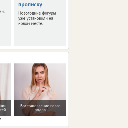
прописку
Правда получить ее
ми.
смогут не все.
Новогодние фигуры
уже установили на
новом месте.
Мотивацию и поддержку
ении
Восстановление после
на пути к здоровью и телу
тей
родов
мечты
6