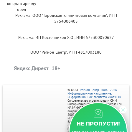
Реклама: ООО "Городская клининговая компания", ИНН
5754006405
Реклама: ИП Костенников Я.О , ИНН 575300050627
ООО "Регион центр", ИНН 4817003180
Яндекс.Директ
© ООО
"Регион центр" 2004 - 2026
Информационное наполнение:
Информационное агентство vRossii.ru
Свидетельство о регистрации СМИ
информационного агентства vRossii.ru
ИА № ФС 77‑35502
выдано РОСКОМНАДЗОРом 04 марта
2009г.
И. О. Главного редактора Нарыков А. Н.
Баннеры на портале размещаются на
НЕ ПРОПУСТИ!
правах рекламы.
Реклама на портале: