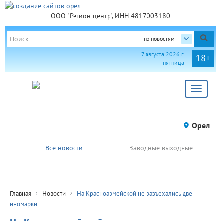
ООО "Регион центр", ИНН 4817003180
по новостям
7 августа 2026 г.
18+
пятница
Toggle
navigat
Орел
Все новости
Заводные выходные
Главная
Новости
На Красноармейской не разъехались две
иномарки