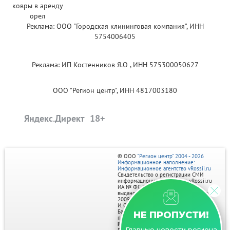
Реклама: ООО "Городская клининговая компания", ИНН
5754006405
Реклама: ИП Костенников Я.О , ИНН 575300050627
ООО "Регион центр", ИНН 4817003180
Яндекс.Директ
© ООО
"Регион центр" 2004 - 2026
Информационное наполнение:
Информационное агентство vRossii.ru
Свидетельство о регистрации СМИ
информационного агентства vRossii.ru
ИА № ФС 77‑35502
выдано РОСКОМНАДЗОРом 04 марта
2009г.
И. О. Главного редактора Нарыков А. Н.
Баннеры на портале размещаются на
НЕ ПРОПУСТИ!
правах рекламы.
Реклама на портале:
Главные новости региона