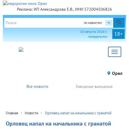
Реклама: ИП Александрова Е.В., ИНН 572004506826
по новостям
10 августа 2026 г.
18+
понедельник
Toggle
navigat
Орел
Все новости
Заводные выходные
Главная
Новости
Орловец напал на начальника с гранатой
Орловец напал на начальника с гранатой