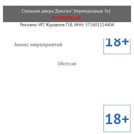
Стальная дверь "Диксон" (терморазрыв 3к)
От 40100 руб.
Реклама: ИП Журавлев П.В. ИНН: 571601114404
18+
Анонс мероприятий
Обсессия
18+