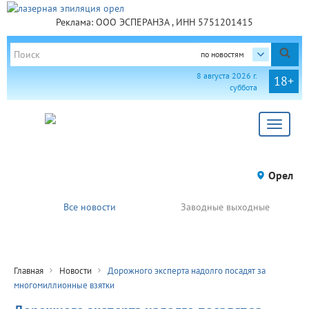
Реклама: ООО ЭСПЕРАНЗА , ИНН 5751201415
по новостям
8 августа 2026 г.
18+
суббота
Toggle
navigat
Орел
Все новости
Заводные выходные
Главная
Новости
Дорожного эксперта надолго посадят за
многомиллионные взятки