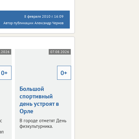
8 февраля 2010 г. 16:09
Автор публикации Александр Чернов
.2026
07.08.2026
07.08.2026
0+
0+
Большой
Экс-мастера
спортивный
энергокомпании
день устроят в
обвиняют в
Орле
получении
взятки
ос
В городе отметят День
физкультурника.
Желание извлечь
ап
выгоду из своих