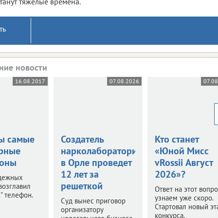
танут тяжелые времена.
ть
ние новости
16.08.2017
07.08.2026
07.08
ы самые
Создатель
Кто станет
рные
нарколаборатории
«Юной Мисс
фоны
в Орле проведет
vRossii Август
12 лет за
2026»?
адежных
решеткой
возглавил
Ответ на этот вопр
" телефон.
узнаем уже скоро.
Суд вынес приговор
Стартовал новый эт
организатору
конкурса.