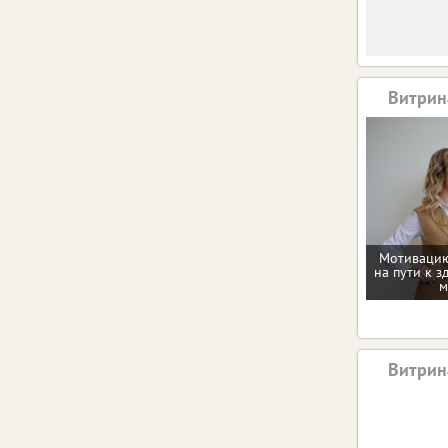
Витрин
Мотивацию
на пути к з
м
Витрин