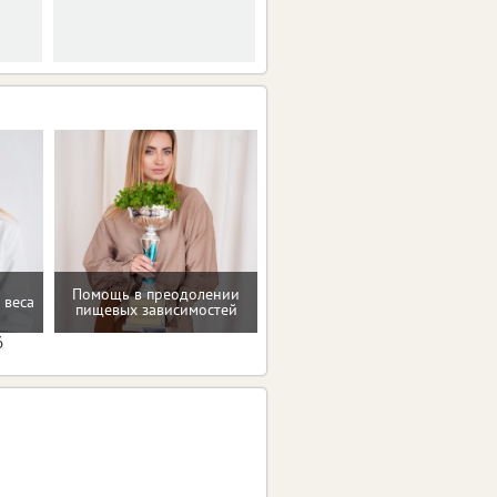
обязанностей
обернулось
проблемами.
Помощь в преодолении
 веса
Проверенные пп-рецепты
пищевых зависимостей
6