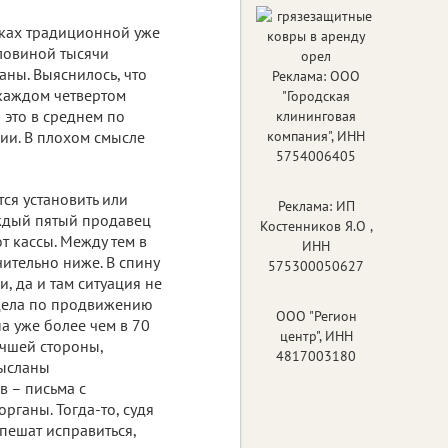
мках традиционной уже
оловиной тысячи
ны. Выяснилось, что
Реклама: ООО
каждом четвертом
"Городская
 это в среднем по
клининговая
ции. В плохом смысле
компания", ИНН
5754006405
ся установить или
Реклама: ИП
ждый пятый продавец
Костенников Я.О ,
т кассы. Между тем в
ИНН
ительно ниже. В спину
575300050627
 да и там ситуация не
тдела по продвижению
ООО "Регион
а уже более чем в 70
центр", ИНН
учшей стороны,
4817003180
высланы
в – письма с
рганы. Тогда-то, судя
пешат исправиться,