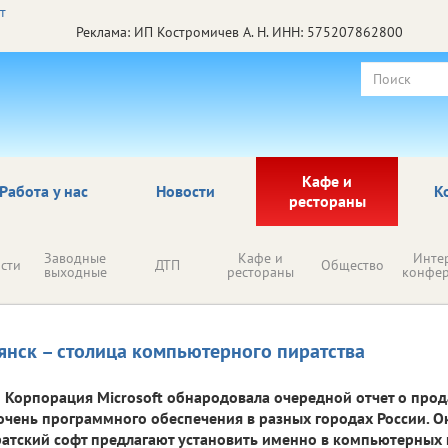
Реклама: ИП Костромичев А. Н. ИНН: 575207862800
Кафе и
Работа у нас
Новости
К
рестораны
Заводные
Кафе и
Инте
сти
ДТП
Общество
выходные
рестораны
конфе
янск – столица компьютерного пиратства
Корпорация Microsoft обнародовала очередной отчет о про
очень программного обеспечения в разных городах России. Ок
атский софт предлагают установить именно в компьютерных 