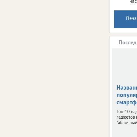
нас
Печа
Послед
Назван
популя
смарт
Топ-10 н
гаджетов 
"яблочный