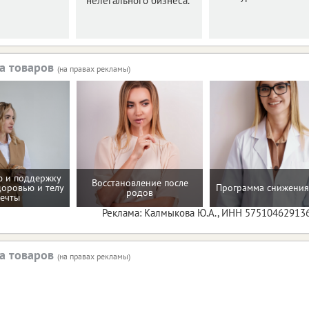
нелегального бизнеса.
а товаров
(на правах рекламы)
 и поддержку
Восстановление после
доровью и телу
Программа снижения
родов
ечты
Реклама: Калмыкова Ю.А., ИНН 57510462913
а товаров
(на правах рекламы)