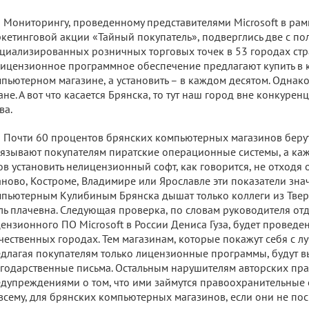
Мониторингу, проведенному представителями Microsoft в ра
кетинговой акции «Тайный покупатель», подверглись две с п
циализированных розничных торговых точек в 53 городах стра
ицензионное программное обеспечение предлагают купить в 
пьютерном магазине, а установить – в каждом десятом. Однако
ане. А вот что касается Брянска, то тут наш город вне конкурен
ва.
Почти 60 процентов брянских компьютерных магазинов берут
язывают покупателям пиратские операционные системы, а ка
ов установить нелицензионный софт, как говорится, не отходя о
ново, Костроме, Владимире или Ярославле эти показатели знач
пьютерным Кулибиным Брянска дышат только коллеги из Твери,
ль плачевна. Следующая проверка, по словам руководителя о
ензионного ПО Microsoft в России Дениса Гуза, будет проведен
чественных городах. Тем магазинам, которые покажут себя с л
длагая покупателям только лицензионные программы, будут 
годарственные письма. Остальным нарушителям авторских пра
дупреждениями о том, что ими займутся правоохранительные о
всему, для брянских компьютерных магазинов, если они не пос