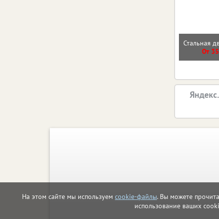
Стальная д
От 35
Яндекс
На этом сайте мы используем
cookie-файлы
. Вы можете прочит
использование ваших cook