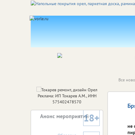
Все ново
Реклама: ИП Токарев А.М., ИНН
575402478570
Бр
18+
Анонс мероприятий
не 
пир