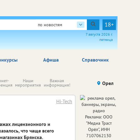
18+
по новостям
7 августа 2026 г.
пятница
онкурсы
Афиша
Справочник
Н
рнет-
Наши
Важная
Происшествия
Орел
Здоровье
комп
ренция
мероприятия
информация!
п
ре
Hi-Tech
Реклама: ООО
"Медиа Траст
дажах лицензионного и
Орёл", ИНН
азалось, что чаще всего
7107062130
магазинах Брянска.