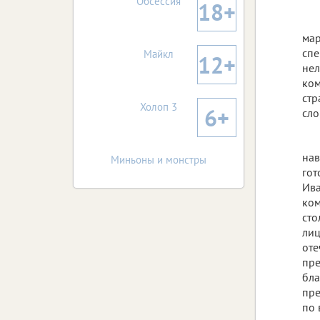
Обсессия
18+
мар
спе
Майкл
12+
нел
ком
стр
Холоп 3
6+
сло
нав
Миньоны и монстры
гот
Ива
ком
сто
лиц
оте
пре
бла
пре
по 