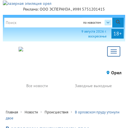
Реклама: ООО ЭСПЕРАНЗА , ИНН 5751201415
по новостям
9 августа 2026 г.
18+
воскресенье
Toggle
navigat
Орел
Все новости
Заводные выходные
Главная
Новости
Происшествия
В орловском пруду утонули
двое