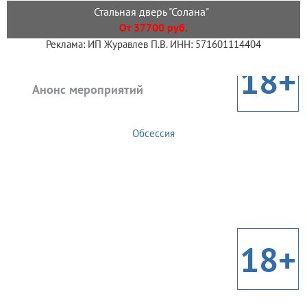
Стальная дверь "Солана"
От 37700 руб.
Реклама: ИП Журавлев П.В. ИНН: 571601114404
18+
Анонс мероприятий
Обсессия
18+