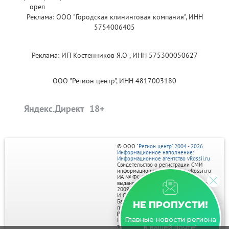
Реклама: ООО "Городская клининговая компания", ИНН
5754006405
Реклама: ИП Костенников Я.О , ИНН 575300050627
ООО "Регион центр", ИНН 4817003180
Яндекс.Директ
© ООО
"Регион центр" 2004 - 2026
Информационное наполнение:
Информационное агентство vRossii.ru
Свидетельство о регистрации СМИ
информационного агентства vRossii.ru
ИА № ФС 77‑35502
выдано РОСКОМНАДЗОРом 04 марта
2009г.
И. О. Главного редактора Нарыков А. Н.
Баннеры на портале размещаются на
НЕ ПРОПУСТИ!
правах рекламы.
Реклама на портале:
Главные новости региона
Рекламное агентство "Умный маркетинг"
тел. 7-910-267-70-40,
в вашей почте!