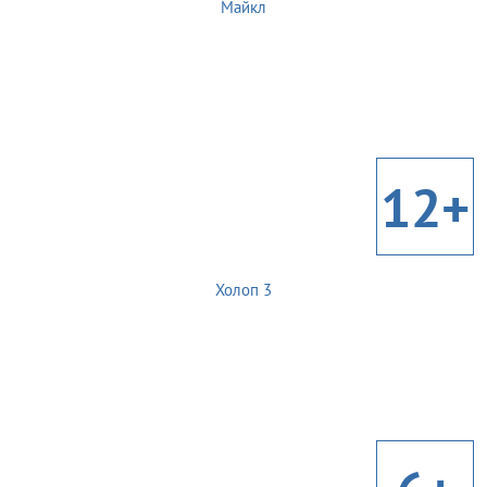
Майкл
12+
Холоп 3