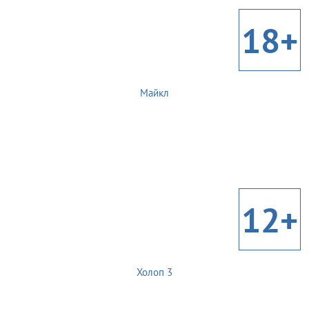
18+
Майкл
12+
Холоп 3