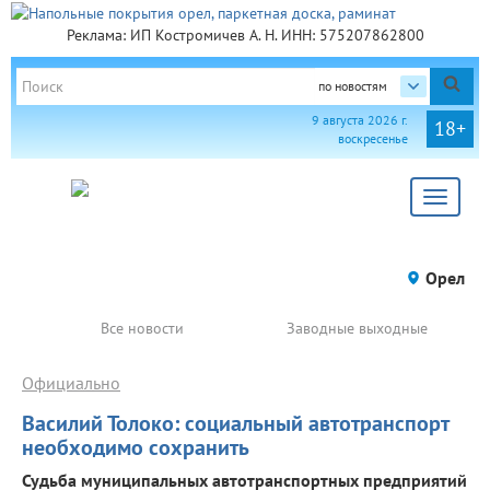
Реклама: ИП Костромичев А. Н. ИНН: 575207862800
по новостям
9 августа 2026 г.
18+
воскресенье
Toggle
navigat
Орел
Все новости
Заводные выходные
Официально
Василий Толоко: социальный автотранспорт
необходимо сохранить
Судьба муниципальных автотранспортных предприятий