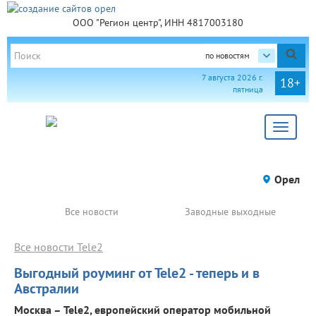
ООО "Регион центр", ИНН 4817003180
по новостям
7 августа 2026 г.
18+
пятница
Toggle
navigat
Орел
Все новости
Заводные выходные
Все новости Tele2
Выгодный роуминг от Tele2 - теперь и в
Австралии
Москва – Tele2, европейский оператор мобильной