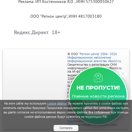
Реклама: ИП Костенников Я.О , ИНН 575300050627
ООО "Регион центр", ИНН 4817003180
Яндекс.Директ
© ООО
"Регион центр" 2004 - 2026
Информационное наполнение:
Информационное агентство vRossii.ru
Свидетельство о регистрации СМИ
информационного агентства vRossii.ru
ИА № ФС 77‑35502
выдано РОСКОМНАДЗОРом 04 марта
2009г.
И. О. Главного редактора Нарыков А. Н.
Баннеры на портале размещаются на
НЕ ПРОПУСТИ!
правах рекламы.
Реклама на портале:
Главные новости региона
Рекламное агентство "Умный маркетинг"
тел. 7-910-267-70-40,
в вашей почте!
email: umnyy.marketing@yandex.ru
На этом сайте мы используем
cookie-файлы
. Вы можете прочитать о cookie-файлах или
Отдельные публикации могут содержать
изменить настройки браузера. Продолжая пользоваться сайтом без изменения настроек,
информацию, не предназначенную для
ПОДПИСАТЬСЯ
вы даете согласие на использование ваших cookie-файлов. Все собранные при помощи
пользователей до 18 лет.
cookie-файлов данные будут храниться на территории РФ.
Политика в отношении обработки
персональных данных
Политика обработки файлов cookie
Согласен