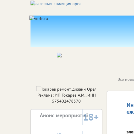
Все ново
Реклама: ИП Токарев А.М., ИНН
575402478570
Ин
еж
18+
Анонс мероприятий
эле