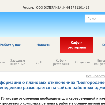
Реклама: ООО ЭСПЕРАНЗА , ИНН 5751201415
Кафе и
Работа у нас
Новости
К
рестораны
Заводные
Кафе и
Инте
сти
ДТП
Общество
выходные
рестораны
конфе
Все новост
формация о плановых отключениях "Белгородэнер
енедельно размещается на сайтах районных адм
Плановые отключения необходимы для своевременной и кач
ктросетевого комплекса региона к работе в осенне-зимний п