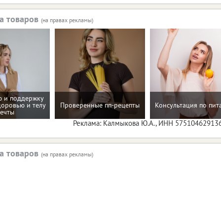
а товаров
(на правах рекламы)
 и поддержку
доровью и телу
Проверенные пп-рецепты
Консультация по пи
ечты
Реклама: Калмыкова Ю.А., ИНН 57510462913
а товаров
(на правах рекламы)