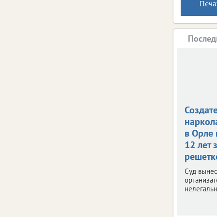
Печа
Послед
Создат
наркол
в Орле
12 лет 
решетк
Суд вынес
организат
нелегальн