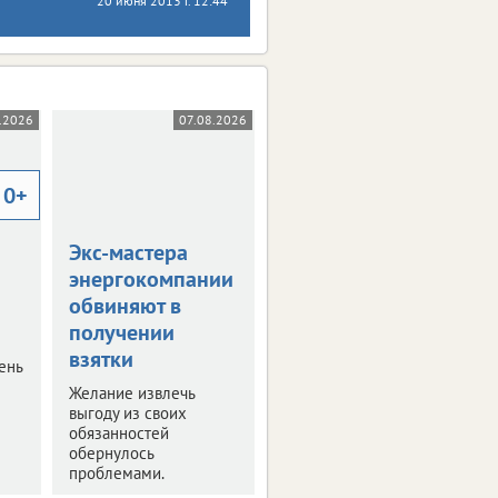
20 июня 2013 г. 12:44
.2026
07.08.2026
0+
Экс-мастера
энергокомпании
обвиняют в
получении
взятки
ень
Желание извлечь
выгоду из своих
обязанностей
обернулось
проблемами.