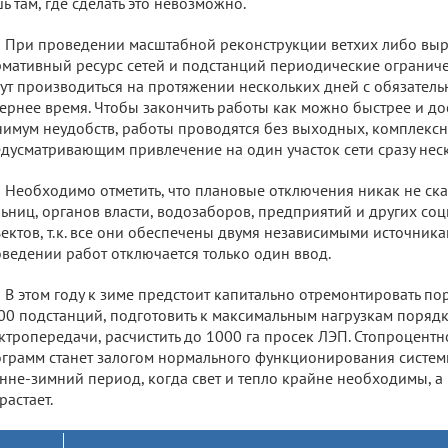
ь там, где сделать это невозможно.
При проведении масштабной реконструкции ветхих либо вы
мативный ресурс сетей и подстанций периодические огранич
ут производиться на протяжении нескольких дней с обязател
ернее время. Чтобы закончить работы как можно быстрее и до
имум неудобств, работы проводятся без выходных, комплекс
дусматривающим привлечение на один участок сети сразу нес
Необходимо отметить, что плановые отключения никак не ск
ьниц, органов власти, водозаборов, предприятий и других со
ектов, т.к. все они обеспечены двумя независимыми источника
ведении работ отключается только один ввод.
В этом году к зиме предстоит капитально отремонтировать пор
00 подстанций, подготовить к максимальным нагрузкам порядк
ктропередачи, расчистить до 1000 га просек ЛЭП. Стопроцент
грамм станет залогом нормального функционирования систем
нне-зимний период, когда свет и тепло крайне необходимы, а 
растает.