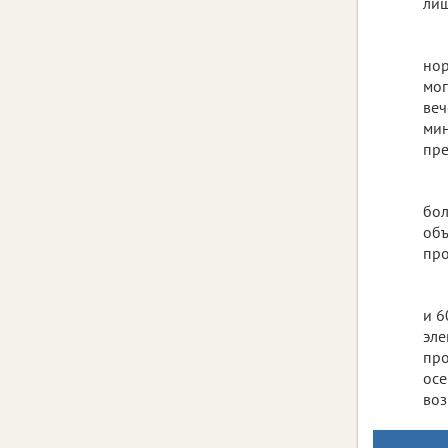
лиш
нор
мог
веч
мин
пре
бол
объ
про
и 6
эле
про
осе
воз