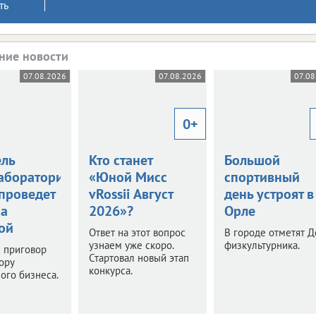
ть
ние новости
07.08.2026
07.08.2026
07.08
0+
ель
Кто станет
Большой
аборатории
«Юной Мисс
спортивный
 проведет
vRossii Август
день устроят в
за
2026»?
Орле
ой
Ответ на этот вопрос
В городе отметят Д
узнаем уже скоро.
физкультурника.
 приговор
Стартовал новый этап
ору
конкурса.
ого бизнеса.