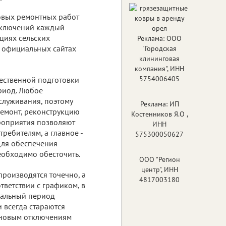
овых ремонтных работ
тключений каждый
циях сельских
Реклама: ООО
а официальных сайтах
"Городская
клининговая
компания", ИНН
5754006405
ественной подготовки
риод. Любое
служивания, поэтому
Реклама: ИП
ремонт, реконструкцию
Костенников Я.О ,
ероприятия позволяют
ИНН
ребителям, а главное -
575300050627
Для обеспечения
еобходимо обесточить.
ООО "Регион
центр", ИНН
роизводятся точечно, а
4817003180
тветствии с графиком, в
мальный период
 всегда стараются
лановым отключениям