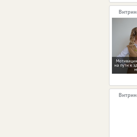
Витрин
Мотивацию
на пути к з
м
Витрин