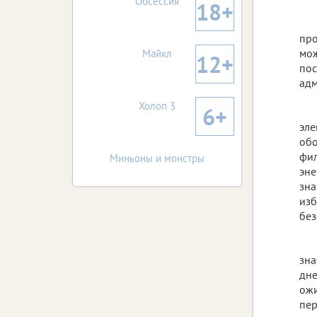
Обсессия
18+
про
мож
Майкл
12+
пос
адм
Холоп 3
6+
эле
обо
фил
Миньоны и монстры
эне
зна
изб
без
зна
дне
ожи
пер