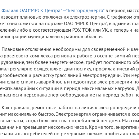
Филиал ОАО"МРСК Центра" —"Белгородэнерго"
в период масс
изводит плановые отключения электроэнергии. С графиком о
ет ознакомиться на портале ОАО "МРСК Центра", в администра
елений либо в соответствующем РЭУ, ТСЖ или УК, а теперь и н
инистраций муниципальных районов области.
Плановые отключения необходимы для своевременной и кач
ктросетевого комплекса региона к работе в осенне-зимний пе
рудование, тем более энергетическое, требует постоянного об
иал регулярно осуществляет диагностику, профилактический 
ргообъектов и расчистку трасс линий электропередачи. Эти м
чительно снизить аварийность и недоотпуск электроэнергии пот
ежать аварийных ситуаций в период максимальных нагрузок. 
опасности персонала энергооборудование на период работ н
Как правило, ремонтные работы на линиях электропередачи п
чит максимально быстро. Электроэнергия ограничивается в соо
вные часы, когда большинства потребителей нет дома. Макси
дания не превышает нескольких часов. Кроме того, энергетики
езапитать потребителей по резервным схемам, прибегая к п