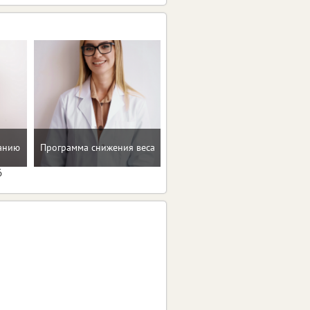
Восстановление после
танию
Программа снижения веса
родов
6