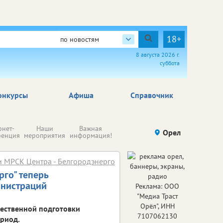
18+
по новостям
8 августа 2026 г.
суббота
онкурсы
Афиша
Справочник
Н
рнет-
Наши
Важная
Происшествия
Орел
Здоровье
комп
ренция
мероприятия
информация!
п
ре
и МРСК Центра - Белгородэнерго
го" теперь
инистраций
Реклама: ООО
"Медиа Траст
Орёл", ИНН
ественной подготовки
7107062130
ериод.