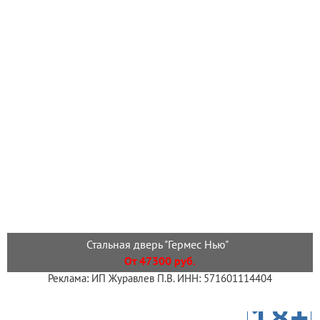
Стальная дверь "Гермес Нью"
От 47300 руб.
Реклама: ИП Журавлев П.В. ИНН: 571601114404
18+