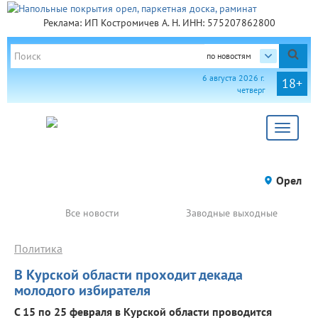
Реклама: ИП Костромичев А. Н. ИНН: 575207862800
по новостям
6 августа 2026 г.
18+
четверг
Toggle
navigat
Орел
Все новости
Заводные выходные
Политика
В Курской области проходит декада
молодого избирателя
С 15 по 25 февраля в Курской области проводится