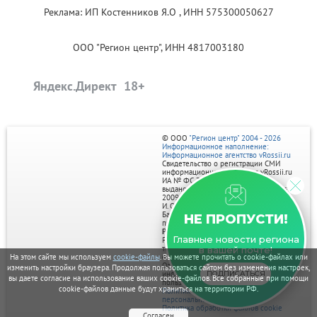
Реклама: ИП Костенников Я.О , ИНН 575300050627
ООО "Регион центр", ИНН 4817003180
Яндекс.Директ
© ООО
"Регион центр" 2004 - 2026
Информационное наполнение:
Информационное агентство vRossii.ru
Свидетельство о регистрации СМИ
информационного агентства vRossii.ru
ИА № ФС 77‑35502
выдано РОСКОМНАДЗОРом 04 марта
2009г.
И. О. Главного редактора Нарыков А. Н.
Баннеры на портале размещаются на
НЕ ПРОПУСТИ!
правах рекламы.
Реклама на портале:
Главные новости региона
Рекламное агентство "Умный маркетинг"
тел. 7-910-267-70-40,
в вашей почте!
email: umnyy.marketing@yandex.ru
На этом сайте мы используем
cookie-файлы
. Вы можете прочитать о cookie-файлах или
Отдельные публикации могут содержать
изменить настройки браузера. Продолжая пользоваться сайтом без изменения настроек,
информацию, не предназначенную для
ПОДПИСАТЬСЯ
вы даете согласие на использование ваших cookie-файлов. Все собранные при помощи
пользователей до 18 лет.
cookie-файлов данные будут храниться на территории РФ.
Политика в отношении обработки
персональных данных
Политика обработки файлов cookie
Согласен