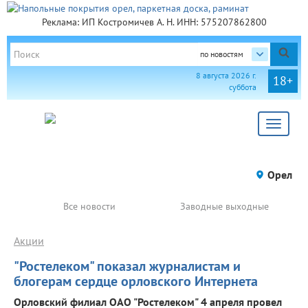
Реклама: ИП Костромичев А. Н. ИНН: 575207862800
по новостям
8 августа 2026 г.
18+
суббота
Toggle
navigat
Орел
Все новости
Заводные выходные
Акции
"Ростелеком" показал журналистам и
блогерам сердце орловского Интернета
Орловский филиал ОАО "Ростелеком" 4 апреля провел