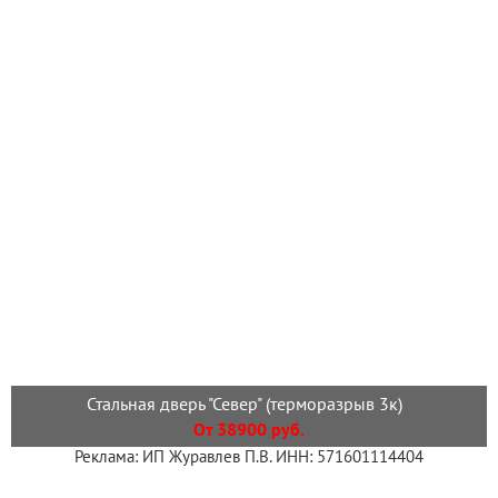
Стальная дверь "Север" (терморазрыв 3к)
От 38900 руб.
Реклама: ИП Журавлев П.В. ИНН: 571601114404