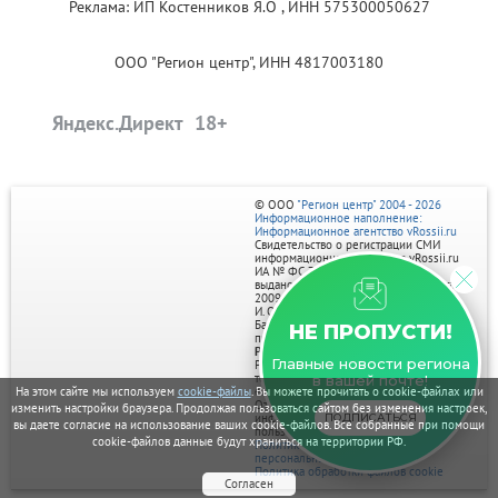
Реклама: ИП Костенников Я.О , ИНН 575300050627
ООО "Регион центр", ИНН 4817003180
Яндекс.Директ
© ООО
"Регион центр" 2004 - 2026
Информационное наполнение:
Информационное агентство vRossii.ru
Свидетельство о регистрации СМИ
информационного агентства vRossii.ru
ИА № ФС 77‑35502
выдано РОСКОМНАДЗОРом 04 марта
2009г.
И. О. Главного редактора Нарыков А. Н.
Баннеры на портале размещаются на
НЕ ПРОПУСТИ!
правах рекламы.
Реклама на портале:
Главные новости региона
Рекламное агентство "Умный маркетинг"
тел. 7-910-267-70-40,
в вашей почте!
email: umnyy.marketing@yandex.ru
На этом сайте мы используем
cookie-файлы
. Вы можете прочитать о cookie-файлах или
Отдельные публикации могут содержать
изменить настройки браузера. Продолжая пользоваться сайтом без изменения настроек,
информацию, не предназначенную для
ПОДПИСАТЬСЯ
вы даете согласие на использование ваших cookie-файлов. Все собранные при помощи
пользователей до 18 лет.
cookie-файлов данные будут храниться на территории РФ.
Политика в отношении обработки
персональных данных
Политика обработки файлов cookie
Согласен