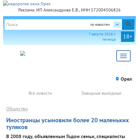
Реклама: ИП Александрова Е.В., ИНН 572004506826
по новостям
7 августа 2026 г.
18+
пятница
Toggle
navigat
Орел
Все новости
Заводные выходные
Общество
Иностранцы усыновили более 20 маленьких
туляков
В 2008 году, объявленным Годом семьи, специалисты