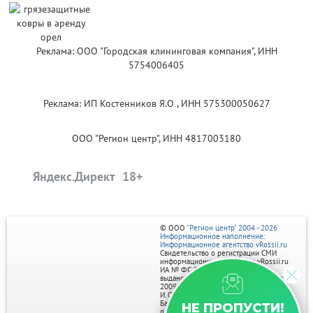
Реклама: ООО "Городская клининговая компания", ИНН
5754006405
Реклама: ИП Костенников Я.О , ИНН 575300050627
ООО "Регион центр", ИНН 4817003180
Яндекс.Директ
© ООО
"Регион центр" 2004 - 2026
Информационное наполнение:
Информационное агентство vRossii.ru
Свидетельство о регистрации СМИ
информационного агентства vRossii.ru
ИА № ФС 77‑35502
выдано РОСКОМНАДЗОРом 04 марта
2009г.
И. О. Главного редактора Нарыков А. Н.
Баннеры на портале размещаются на
НЕ ПРОПУСТИ!
правах рекламы.