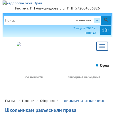
Реклама: ИП Александрова Е.В., ИНН 572004506826
по новостям
7 августа 2026 г.
18+
пятница
Toggle
navigat
Орел
Все новости
Заводные выходные
Главная
Новости
Общество
Школьникам разъяснили права
Школьникам разъяснили права