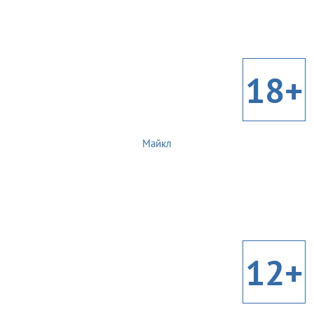
18+
Майкл
12+