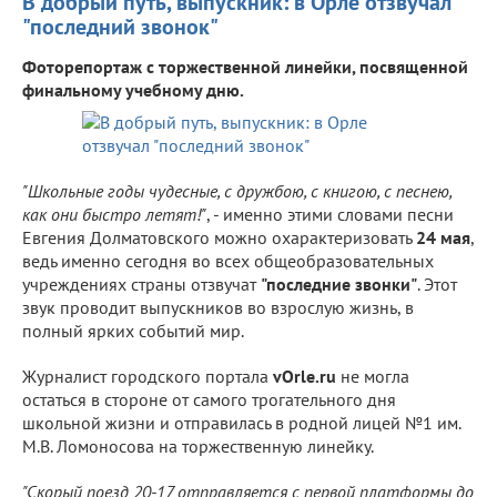
В добрый путь, выпускник: в Орле отзвучал
"последний звонок"
Фоторепортаж с торжественной линейки, посвященной
финальному учебному дню.
"Школьные годы чудесные, с дружбою, с книгою, с песнею,
как они быстро летят!"
, - именно этими словами песни
Евгения Долматовского можно охарактеризовать
24 мая
,
ведь именно сегодня во всех общеобразовательных
учреждениях страны отзвучат
"последние звонки"
. Этот
звук проводит выпускников во взрослую жизнь, в
полный ярких событий мир.
Журналист городского портала
vOrle.ru
не могла
остаться в стороне от самого трогательного дня
школьной жизни и отправилась в родной лицей №1 им.
М.В. Ломоносова на торжественную линейку.
"Скорый поезд 20-17 отправляется с первой платформы до