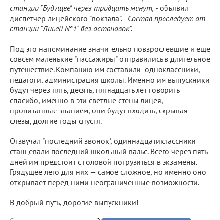
станции "Будущее" через тридцать минут,
- объявил
диспетчер лицейского "вокзала". -
Состав проследует от
станции "Лицей №1" без остановок".
Под это напоминание значительно повзрослевшие и еще
совсем маленькие "пассажиры" отправились в длительное
путешествие. Компанию им составили одноклассники,
педагоги, администрация школы. Именно им выпускники
будут через пять, десять, пятнадцать лет говорить
спасибо, именно в эти светлые стены лицея,
пропитанные знанием, они будут входить, скрывая
слезы, долгие годы спустя.
Отзвучал "последний звонок", одиннадцатиклассники
станцевали последний школьный вальс. Всего через пять
дней им предстоит с головой погрузиться в экзамены.
Грядущее лето для них — самое сложное, но именно оно
открывает перед ними неограниченные возможности.
В добрый путь, дорогие выпускники!