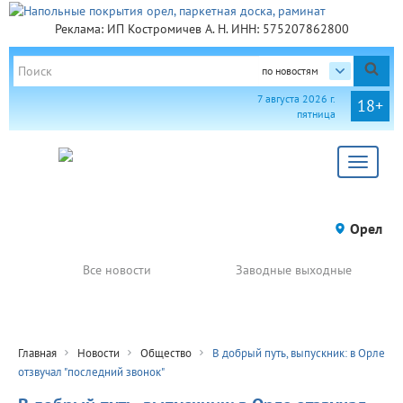
Реклама: ИП Костромичев А. Н. ИНН: 575207862800
по новостям
7 августа 2026 г.
18+
пятница
Toggle
navigat
Орел
Все новости
Заводные выходные
Главная
Новости
Общество
В добрый путь, выпускник: в Орле
отзвучал "последний звонок"