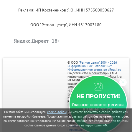
Реклама: ИП Костенников Я.О , ИНН 575300050627
ООО "Регион центр", ИНН 4817003180
Яндекс.Директ
© ООО
"Регион центр" 2004 - 2026
Информационное наполнение:
Информационное агентство vRossii.ru
Свидетельство о регистрации СМИ
информационного агентства vRossii.ru
ИА № ФС 77‑35502
выдано РОСКОМНАДЗОРом 04 марта
2009г.
И. О. Главного редактора Нарыков А. Н.
Баннеры на портале размещаются на
НЕ ПРОПУСТИ!
правах рекламы.
Реклама на портале:
Главные новости региона
Рекламное агентство "Умный маркетинг"
тел. 7-910-267-70-40,
в вашей почте!
На этом сайте мы используем
cookie-файлы
. Вы можете прочитать о cookie-файлах или
email: umnyy.marketing@yandex.ru
Отдельные публикации могут содержать
изменить настройки браузера. Продолжая пользоваться сайтом без изменения настроек,
ПОДПИСАТЬСЯ
информацию, не предназначенную для
вы даете согласие на использование ваших cookie-файлов. Все собранные при помощи
пользователей до 18 лет.
cookie-файлов данные будут храниться на территории РФ.
Политика в отношении обработки
персональных данных