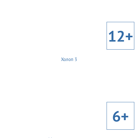
12+
Холоп 3
6+