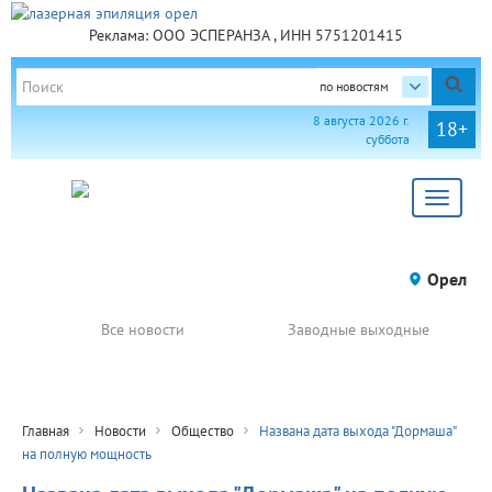
Реклама: ООО ЭСПЕРАНЗА , ИНН 5751201415
по новостям
8 августа 2026 г.
18+
суббота
Toggle
navigat
Орел
Все новости
Заводные выходные
Главная
Новости
Общество
Названа дата выхода "Дормаша"
на полную мощность