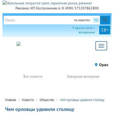
Реклама: ИП Костромичев А. Н. ИНН: 575207862800
по новостям
9 августа 2026 г.
18+
воскресенье
Toggle
navigat
Орел
Все новости
Заводные выходные
Главная
Новости
Общество
Чем орловцы удивили столицу
Чем орловцы удивили столицу