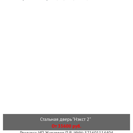
Стальная дверь "Нэкст 2"
От 35600 руб.
Реклама: ИП Журавлев П.В. ИНН: 571601114404