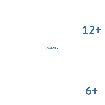
12+
Холоп 3
6+