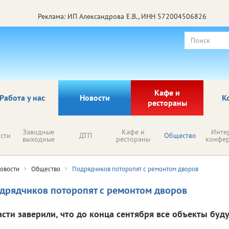
Реклама: ИП Александрова Е.В., ИНН 572004506826
Кафе и
Работа у нас
Новости
К
рестораны
Заводные
Кафе и
Инте
сти
ДТП
Общество
выходные
рестораны
конфе
овости
Общество
Подрядчиков поторопят с ремонтом дворов
дрядчиков поторопят с ремонтом дворов
асти заверили, что до конца сентября все объекты буду