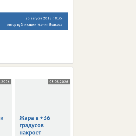
23 августа 2018 г. 8:35
Автор публикации Ксения Волкова
8.2026
05.08.2026
05.08.2026
0+
ли
Жара в +36
В Орле пройдет
градусов
День меда
накроет
Тематическая ярмарка