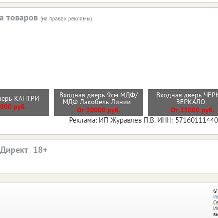
а товаров
(на правах рекламы)
Входная дверь 9см МДФ/
Входная дверь ЧЕР
дверь КАНТРИ
МДФ Лакобель Линии
ЗЕРКАЛО
800 руб.
От 30000 руб.
От 33000 руб.
Реклама: ИП Журавлев П.В. ИНН: 5716011144
.Директ
©
И
С
И
в