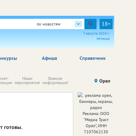
18+
по новостям
7 августа 2026 г.
пятница
онкурсы
Афиша
Справочник
Н
рнет-
Наши
Важная
Происшествия
Орел
Здоровье
комп
ренция
мероприятия
информация!
п
ре
Реклама: ООО
"Медиа Траст
Орёл", ИНН
т готовы.
7107062130