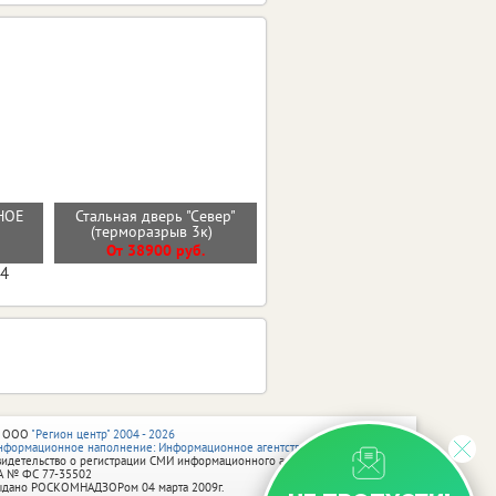
НОЕ
Стальная дверь "Север"
Входная дверь ТЕРМО 2
(терморазрыв 3к)
эмалит белый
От 38900 руб.
От 44000 руб.
04
 ООО
"Регион центр" 2004 - 2026
нформационное наполнение: Информационное агентство vRossii.ru
видетельство о регистрации СМИ информационного агентства vRossii.ru
А № ФС 77‑35502
ыдано РОСКОМНАДЗОРом 04 марта 2009г.