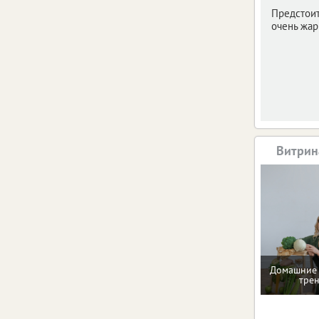
Предстои
очень жар
Витрин
Домашние 
тре