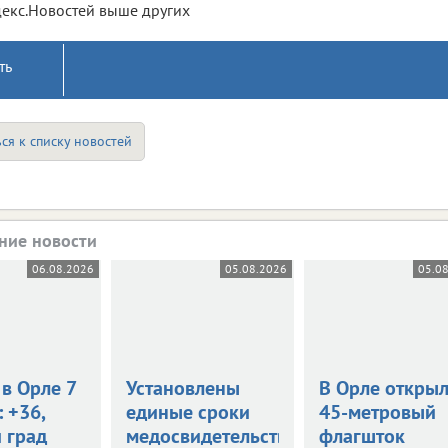
екс.Новостей выше других
ть
ся к списку новостей
ние новости
06.08.2026
05.08.2026
05.0
в Орле 7
Установлены
В Орле откры
: +36,
единые сроки
45-метровый
 град
медосвидетельствования
флагшток