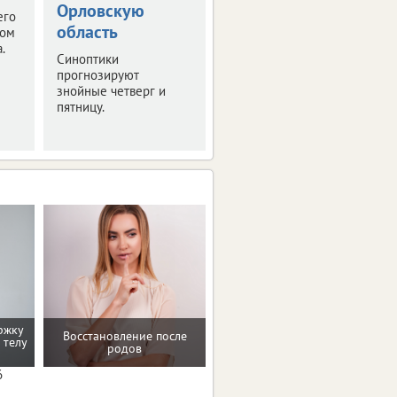
Орловскую
развернется уже в
его
ближайшие выходные.
область
том
Рассказываем
.
Синоптики
подробности.
прогнозируют
знойные четверг и
пятницу.
ржку
Восстановление после
Помощь в преодолении
 телу
родов
пищевых зависимостей
6