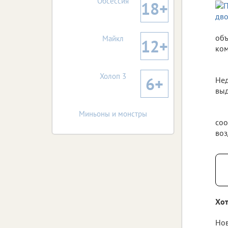
Обсессия
18+
объ
Майкл
12+
ком
Холоп 3
6+
Не
выд
Миньоны и монстры
соо
воз
Хот
Нов