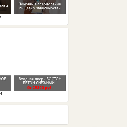
Помощь в преодолении
Восстановление после
епты
пищевых зависимостей
родов
6
НОЕ
Входная дверь БОСТОН
Стальная дверь Арктика с
БЕТОН СНЕЖНЫЙ
окном
От 29800 руб.
От 56100 руб.
04