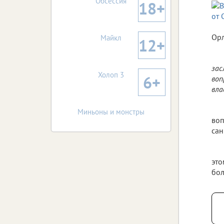
Обсессия
18+
Орл
Майкл
12+
зас
Холоп 3
6+
воп
вла
Миньоны и монстры
воп
сан
это
бол