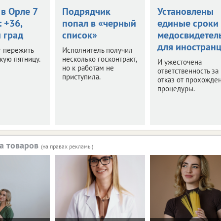
в Орле 7
Подрядчик
Установлены
: +36,
попал в «черный
единые сроки
 град
список»
медосвидетел
для иностран
т пережить
Исполнитель получил
кую пятницу.
несколько госконтракт,
И ужесточена
но к работам не
ответственность за
приступила.
отказ от прохожде
процедуры.
а товаров
(на правах рекламы)