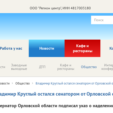
ООО "Регион центр", ИНН 4817003180
Кафе и
Работа у нас
Новости
К
рестораны
Заводные
Кафе и
Инте
сти
ДТП
Общество
выходные
рестораны
конфе
овости
Общество
Владимир Круглый остался сенатором от Орловской 
адимир Круглый остался сенатором от Орловской 
бернатор Орловской области подписал указ о наделен