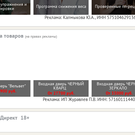
упражнения и
Программа снижения веса
Проверенные пп-рец
нировки
Реклама: Калмыкова Ю.А., ИНН 57510462913
а товаров
(на правах рекламы)
Входная дверь ЧЕРНЫЙ
Входная дверь ЧЕР
верь "Вельвет"
КВАРЦ
ЗЕРКАЛО
900 руб.
От 27700 руб.
От 33000 руб.
Реклама: ИП Журавлев П.В. ИНН: 5716011144
.Директ