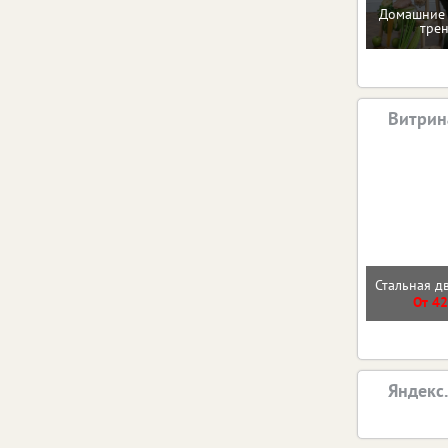
Домашние 
тре
Витрин
Стальная д
От 42
Яндекс