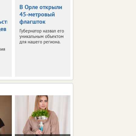
В Орле открыли
Жара в +36
45-метровый
градусов
ьствования
флагшток
накроет
цев
Орловскую
Губернатор назвал его
область
уникальным объектом
для нашего региона.
Синоптики
ния
прогнозируют
знойные четверг и
пятницу.