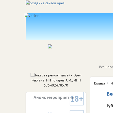
Все ново
Реклама: ИП Токарев А.М., ИНН
Главная
Н
575402478570
Вл
18+
Анонс мероприятий
Гу