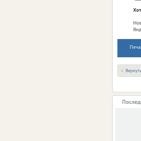
Хот
Нов
Янд
Печа
Вернуть
Послед