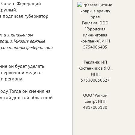
в Совете Федераций
руглый.
з подписал губернатор
Реклама: ООО
"Городская
м и знаниями вы
клининговая
рации. Многие важные
компания", ИНН
 со стороны федеральной
5754006405
Реклама: ИП
ие он будет уделять
Костенников Я.О ,
а первичной медико-
ИНН
и региона.
575300050627
ду. Тогда он сменил на
ООО "Регион
вской детской областной
центр", ИНН
4817003180