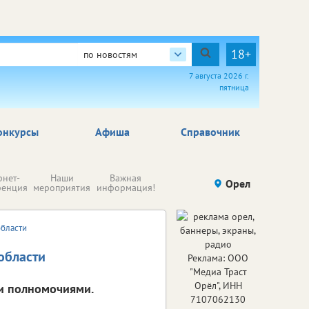
18+
по новостям
7 августа 2026 г.
пятница
онкурсы
Афиша
Справочник
Н
рнет-
Наши
Важная
Происшествия
Орел
Здоровье
комп
ренция
мероприятия
информация!
п
ре
области
области
Реклама: ООО
"Медиа Траст
Орёл", ИНН
ии полномочиями.
7107062130