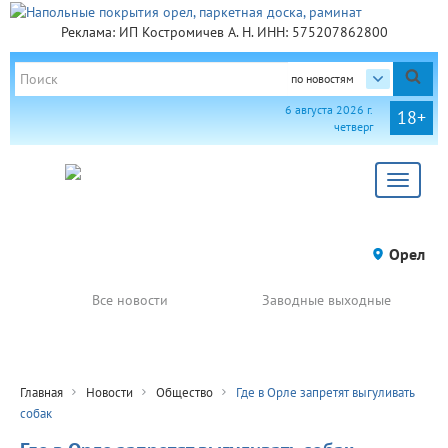
Реклама: ИП Костромичев А. Н. ИНН: 575207862800
по новостям
6 августа 2026 г.
18+
четверг
Toggle
navigat
Орел
Все новости
Заводные выходные
Главная
Новости
Общество
Где в Орле запретят выгуливать
собак