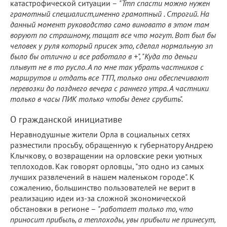
катастрофической ситуации –
"Ттп спасти можно нужен
грамотный специалист,именно грамотный . Строгий. На
данный момент руководство само виновато в этом там
воруют по страшному, тащат все что могут. Вот был бы
человек у руля который присек это, сделал нормальную зп
было бы отлично и все работало в +", "Куда то деньги
плывут не в то русло. А по мне так убрать частников с
маршрутов и отдать все ТТП, только они обеспечивают
перевозки до позднего вечера с раннего утра. А частники
только в часы ПИК только чтобы денег срубить".
О гражданской инициативе
Неравнодушные жители Орла в социальных сетях
разместили просьбу, обращенную к губернатору Андрею
Клычкову, о возвращении на орловские реки уютных
теплоходов. Как говорят орловцы, "это одно из самых
лучших развлечений в нашем маленьком городе". К
сожалению, большинство пользователей не верит в
реализацию идеи из-за сложной экономической
обстановки в регионе –
"работает только то, что
приносит прибыль, а теплоходы, увы прибыли не принесут,