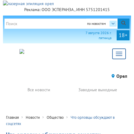
Реклама: ООО ЭСПЕРАНЗА , ИНН 5751201415
по новостям
7 августа 2026 г.
18+
пятница
Toggle
navigat
Орел
Все новости
Заводные выходные
Главная
Новости
Общество
Что орловцы обсуждают в
соцсетях