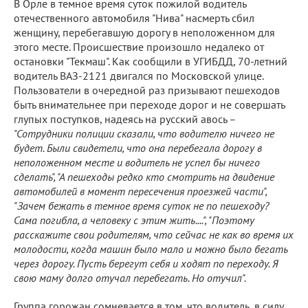
В Орле в темное время суток пожилой водитель
отечественного автомобиля "Нива" насмерть сбил
женщину, перебегавшую дорогу в неположенном для
этого месте. Происшествие произошло недалеко от
остановки "Текмаш". Как сообщили в УГИБДД, 70-летний
водитель ВАЗ-2121 двигался по Московской улице.
Пользователи в очередной раз призывают пешеходов
быть внимательнее при переходе дорог и не совершать
глупых поступков, надеясь на русский авось –
"Сотрудники полиции сказали, что водителю ничего не
будет. Были свидетели, что она перебегала дорогу в
неположенном месте и водитель не успел бы ничего
сделать", "А пешеходы редко кто смотрить на двидение
автомобилей в момент пересечения проезжей части",
"Зачем бежать в темное время суток не по пешеходу?
Сама погибла, а человеку с этим жить....", "Поэтому
расскажите свои родителям, что сейчас не как во время их
молодости, когда машин было мало и можно было бегать
через дорогу. Пусть берегут себя и ходят по переходу. Я
свою маму долго отучал перебегать. Но отучил".
Группа горожан сомневается в том, что водитель, в силу