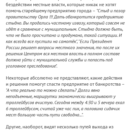
бездействии местные власти, которые никак не хотят
помочь старейшему предприятию города –
"Стыд и позор
правительству Орла !!! Дать обанкротится предприятию
стыдно. Вы продались частному извозу, который совсем не
идёт в сравнение с муниципальным. Стыдно должно быть,
что не было просчитано и продумано, такой ситуации. И
как всегда все пустили на самотёк", "Если Президент
России решает вопросы местного значения, то после их
решения Центром вся местная власть в полном составе
должна уйти с муниципальной службы и попасть под
уголовное преследование".
Некоторые абсолютно не представляют, какие действия
и решения помогут спасти предприятие от банкротства –
"А что реально то можно сделать? Долги явно
неподъемные, маршрутки экономически выигрывают у
троллейбусов вчистую. Сегодня между 4:30 и 5 вечера ехал
6 троллейбусом, считай уже час пик, а половина сидячих
мест большую часть пути свободна...".
Другие, наоборот, видят несколько путей выхода из