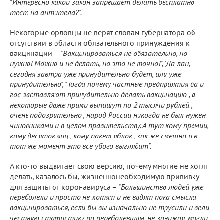
"Интересно какой закон запрещает делать бесплатно
тест на антитела?".
Некоторые орловцы не верят словам губернатора об
отсутствии в области обязательного принуждения к
вакцинации –
"Вакцинироваться не обязательно, но
нужно! Можно и не делать, но это не точно!", "Да лан,
сегодня завтра уже принудительно будет, или уже
принудительно", "Тогда почему частные предприятия да и
гос заставляют принудительно делать вакцинацию , а
некоторые даже прими выпишут по 2 тысячи рублей ,
очень подозрительно , народ России никогда не был нужен
чиновниками и в целом правительству. А тут кому премии,
кому десяток яиц , кому пакет яблок , как же смешно и в
тот же момент это все убого выглядит".
А кто-то выдвигает свою версию, почему многие не хотят
делать, казалось бы, жизненнонеобходимую прививку
для защиты от коронавируса – "
Большинство людей уже
переболели и просто не хотят и не видят пока смысла
вакцинироваться, если бы вы изначально не трусили и вели
честную статистику по переболевшим, не занижая, могли