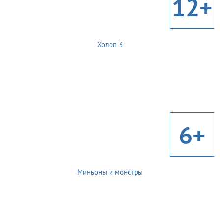
12+
Холоп 3
6+
Миньоны и монстры