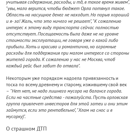
учитывая содержание, расходы, и тд, в такое время живем",
"увы, мало верится, чтобы бюджет Орла потянул такое.
Область на насущное денег не находит. Но порыв хороший
и я- за! Жаль, что это ничего не решает", "К сожалению
интерес к этому виду транспорта сейчас полностью
отсутствует. Посещаемость была даже не на уровне
стоимости эксплуатации, не говоря уже о какой либо
прибыли. Хоть и красиво и романтично, но огромные
расходы для поддержания при малом интересе со стороны
жителей города. К сожалению у нас не Москва, чтоб
каждый рейс был забит до отвала".
Некоторым уже порядком надоела привязанность и
тоска по всему древнему и старому, изжившему свой век
–
"Нет нет, не надо лишнего мусора на балансе города.
Если на частные средства - пожалуйста. Пусть орловская
группа привлечет инвесторов для этой затеи и они этим
займутся, если это рентабельно", "Хлам на снос и в
мусорку)".
О страшном ДТП