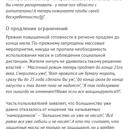
бы смело рапортовать - у меня пол области с
антителами! А теперь пожинаете плоды своей
бесхребетности!)))".
О продлении ограничений
Ррежим повышенной готовности в регионе продлен до
конца июля. По-прежнему запрещены массовые
мероприятия, никуда не пропала необходимость
использования масок и соблюдения социальной
дистанции. Жители ничуть не удивились такому решению
властей –
"Масочный режим теперь продлят до конца 21го
века. Смеритесь уже", "Вот нравится им бумагу морать,
сразу бы до 25 года сделали бы уж", "до конца июля до конца
августа и так далее пока не надоест", "Я так подозреваю
его никогда не отменят!!!даже если все вакцинируются!!!".
Часть пользователей заявляет, что большинство уже
давно отказалось от ношения так называемых
"намордников" –
"Большинство их уже не носит", "Всё
равно все уже забили и не носят". А кто-то считает, что
защитные маски не только не защищают, но и вредят