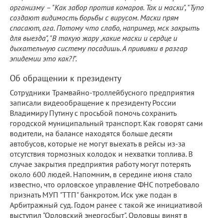
организму – "Как забор против комаров. Так и маски", "Тупо
создают видимость борьбы с вирусом. Маски прям
спасают, ага. Потому что слабо, например, мск закрыть
для выезда", "В такую жару ,какие маски и сердце и
дыхательную систему посадишь. А прививки в разгар
эпидемии это как?!".
Об обращении к президенту
Сотрудники Трамвайно-троллейбусного предприятия
записали видеообращение к президенту России
Владимиру Путину с просьбой помочь сохранить
городской муниципальный транспорт. Как говорят сами
водители, на балансе находятся больше десяти
автобусов, которые не могут выехать в рейсы из-за
отсутствия тормозных колодок и нехватки топлива. В
случае закрытия предприятия работу могут потерять
около 600 людей. Напомним, в середине июня стало
известно, что орловское управление ФНС потребовало
признать МУП "ТТП" банкротом. Иск уже подан в
Арбитражный суд. Годом ранее с такой же инициативой
выступил "Орловский энергосбыт". Орловцы винят в