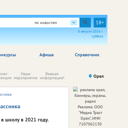
18+
по новостям
8 августа 2026 г.
суббота
онкурсы
Афиша
Справочник
Н
рнет-
Наши
Важная
Происшествия
Орел
Здоровье
комп
ренция
мероприятия
информация!
п
ре
ассника
лассника
Реклама: ООО
"Медиа Траст
Орёл", ИНН
 в школу в 2021 году.
7107062130