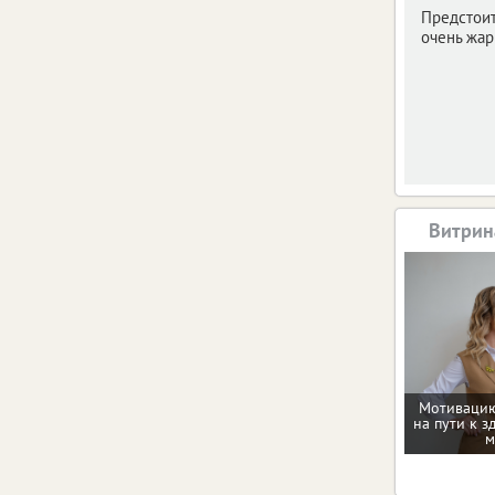
Предстои
очень жар
Витрин
Мотивацию
на пути к з
м