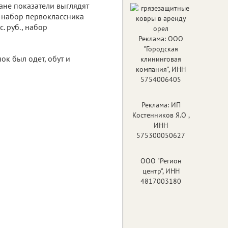
ане показатели выглядят
 набор первоклассника
с. руб., набор
Реклама: ООО
"Городская
ок был одет, обут и
клининговая
компания", ИНН
5754006405
Реклама: ИП
Костенников Я.О ,
ИНН
575300050627
ООО "Регион
центр", ИНН
4817003180