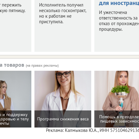
для иностран
т пережить
Исполнитель получил
кую пятницу.
несколько госконтракт,
И ужесточена
но к работам не
ответственность за
приступила.
отказ от прохожде
процедуры.
а товаров
(на правах рекламы)
 и поддержку
Помощь в преодол
доровью и телу
Программа снижения веса
пищевых зависимос
ечты
Реклама: Калмыкова Ю.А., ИНН 57510462913