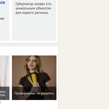
цев
Орловскую
Губернатор назвал его
область
уникальным объектом
для нашего региона.
Синоптики
ния
прогнозируют
знойные четверг и
пятницу.
ении
Проверенные пп-рецепты
Консультация по питанию
тей
6