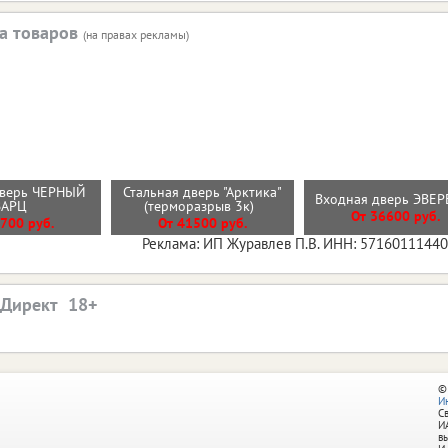
а товаров
(на правах рекламы)
дверь ЧЕРНЫЙ
Стальная дверь "Арктика"
Входная дверь ЭВЕ
ВАРЦ
(терморазрыв 3к)
От 36600 руб.
700 руб.
От 41500 руб.
Реклама: ИП Журавлев П.В. ИНН: 5716011144
.Директ
©
И
С
И
в