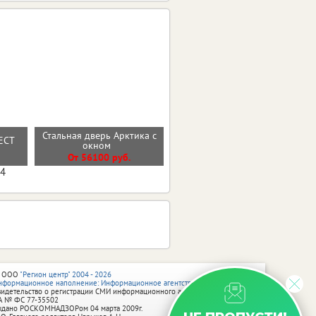
Входная дверь
Стальная дверь Арктика с
РЕСТ
ГЕОМЕТРИЯ ЭМАЛИТ
окном
БЕЛЫЙ ЗЕРКАЛО
От 56100 руб.
от 33900 руб.
04
 ООО
"Регион центр" 2004 - 2026
нформационное наполнение: Информационное агентство vRossii.ru
видетельство о регистрации СМИ информационного агентства vRossii.ru
А № ФС 77‑35502
ыдано РОСКОМНАДЗОРом 04 марта 2009г.