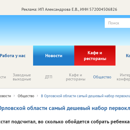
Реклама: ИП Александрова Е.В., ИНН 572004506826
Кафе и
Работа у нас
Новости
К
рестораны
Заводные
Кафе и
Инте
сти
ДТП
Общество
выходные
рестораны
конфе
овости
Общество
В Орловской области самый дешевый набор первокл
Орловской области самый дешевый набор первок
сстат подсчитал, во сколько обойдется собрать ребенка