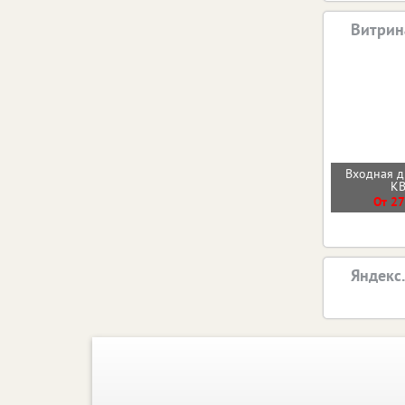
Витрин
Входная 
К
От 27
Яндекс