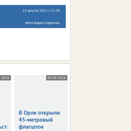
23 августа 2021 г. 11:38
Фото Яндекс.Картинки
8.2026
05.08.2026
05.08.2026
В Орле открыли
Жара в +36
45-метровый
градусов
ьствования
флагшток
накроет