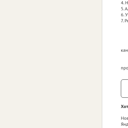
4. 
5. 
6. 
7. 
кан
про
Хот
Нов
Янд