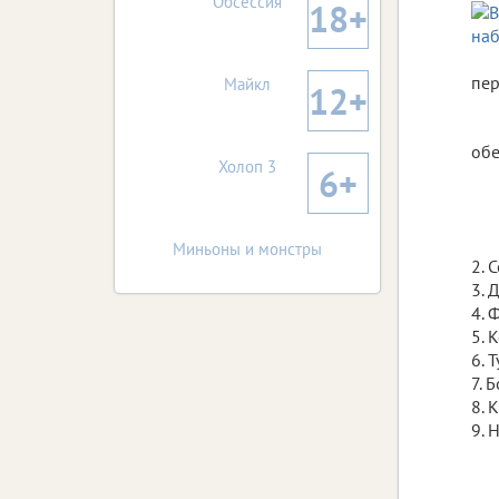
Обсессия
18+
пер
Майкл
12+
обе
Холоп 3
6+
Миньоны и монстры
2. 
3. 
4. 
5. 
6. 
7. 
8. 
9. 