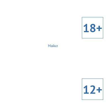
18+
Майкл
12+