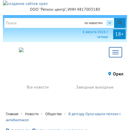
ООО "Регион центр", ИНН 4817003180
по новостям
6 августа 2026 г.
18+
четверг
Toggle
navigat
Орел
Все новости
Заводные выходные
Главная
Новости
Общество
В детсаду Орла нашли молоко с
антибиотиком