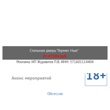
Стальная дверь "Гермес Нью"
От 47300 руб.
Реклама: ИП Журавлев П.В. ИНН: 571601114404
18+
Анонс мероприятий
Обсессия