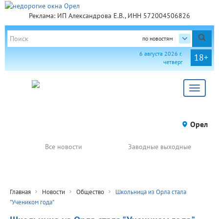
Реклама: ИП Александрова Е.В., ИНН 572004506826
по новостям
6 августа 2026 г.
18+
четверг
Toggle
navigat
Орел
Все новости
Заводные выходные
Главная
Новости
Общество
Школьница из Орла стала
"Учеником года"