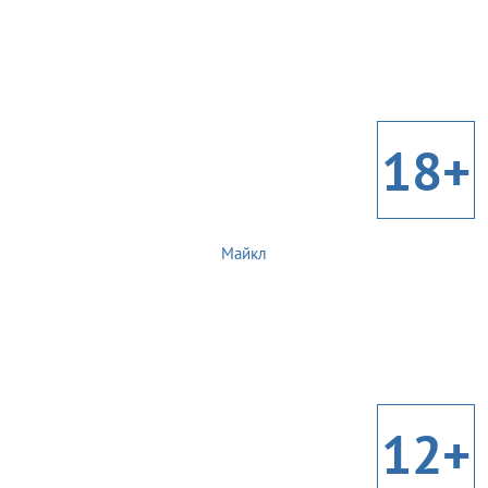
18+
Майкл
12+