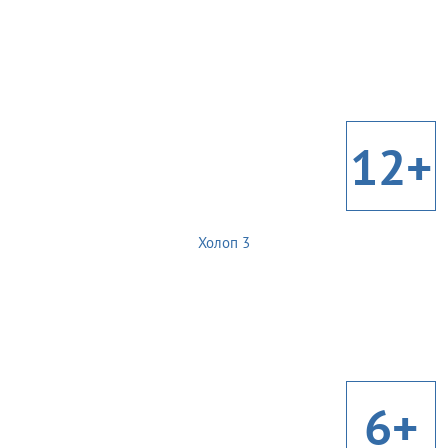
12+
Холоп 3
6+