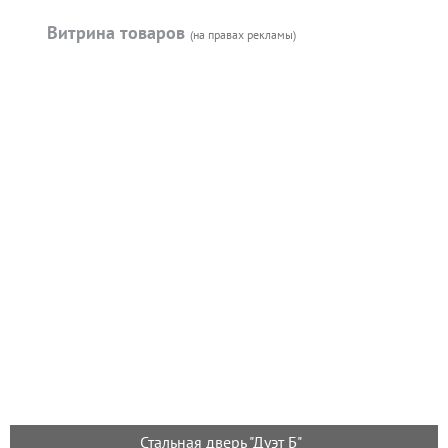
Витрина товаров
(на правах рекламы)
Стальная дверь "Дуэт Б"