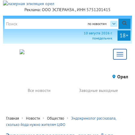
Реклама: ООО ЭСПЕРАНЗА , ИНН 5751201415
по новостям
10 августа 2026 г.
18+
понедельник
Toggle
navigat
Орел
Все новости
Заводные выходные
Главная
Новости
Общество
Эндокринолог рассказала,
сколько йода нужно жителям ЦФО