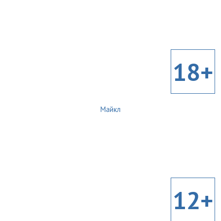
18+
Майкл
12+