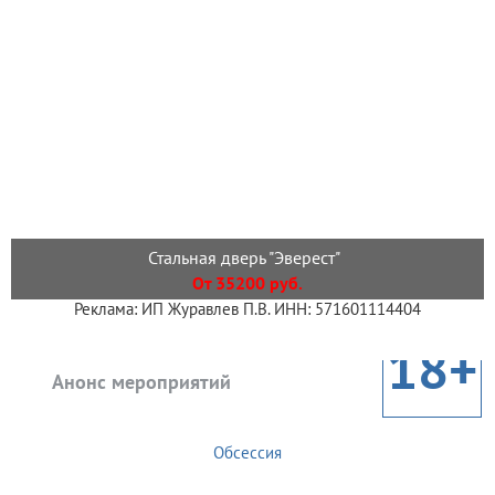
Стальная дверь "Эверест"
От 35200 руб.
Реклама: ИП Журавлев П.В. ИНН: 571601114404
18+
Анонс мероприятий
Обсессия