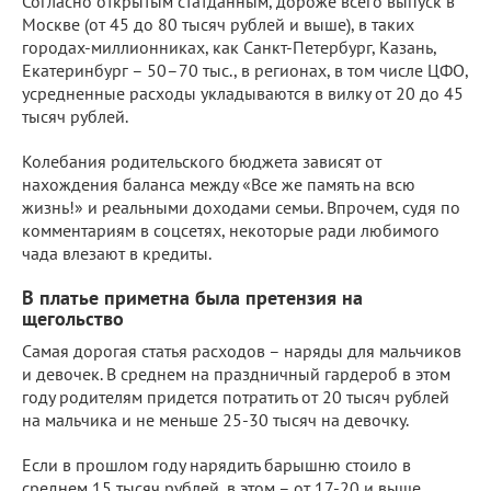
Согласно открытым статданным, дороже всего выпуск в
Москве (от 45 до 80 тысяч рублей и выше), в таких
городах-миллионниках, как Санкт-Петербург, Казань,
Екатеринбург – 50–70 тыс., в регионах, в том числе ЦФО,
усредненные расходы укладываются в вилку от 20 до 45
тысяч рублей.
Колебания родительского бюджета зависят от
нахождения баланса между «Все же память на всю
жизнь!» и реальными доходами семьи. Впрочем, судя по
комментариям в соцсетях, некоторые ради любимого
чада влезают в кредиты.
В платье приметна была претензия на
щегольство
Самая дорогая статья расходов – наряды для мальчиков
и девочек. В среднем на праздничный гардероб в этом
году родителям придется потратить от 20 тысяч рублей
на мальчика и не меньше 25-30 тысяч на девочку.
Если в прошлом году нарядить барышню стоило в
среднем 15 тысяч рублей, в этом – от 17-20 и выше.