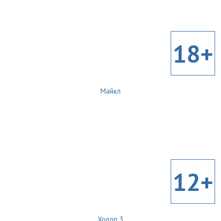
18+
Майкл
12+
Холоп 3