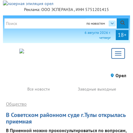
Реклама: ООО ЭСПЕРАНЗА , ИНН 5751201415
по новостям
6 августа 2026 г.
18+
четверг
Toggle
navigat
Орел
Все новости
Заводные выходные
Общество
В Советском районном суде г.Тулы открылась
приемная
В Приемной можно проконсультироваться по вопросам,