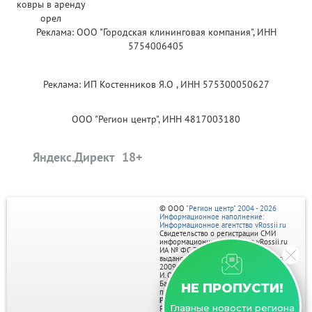
Реклама: ООО "Городская клининговая компания", ИНН
5754006405
Реклама: ИП Костенников Я.О , ИНН 575300050627
ООО "Регион центр", ИНН 4817003180
Яндекс.Директ
© ООО
"Регион центр" 2004 - 2026
Информационное наполнение:
Информационное агентство vRossii.ru
Свидетельство о регистрации СМИ
информационного агентства vRossii.ru
ИА № ФС 77‑35502
выдано РОСКОМНАДЗОРом 04 марта
2009г.
И. О. Главного редактора Нарыков А. Н.
Баннеры на портале размещаются на
НЕ ПРОПУСТИ!
правах рекламы.
Реклама на портале:
Главные новости региона
Рекламное агентство "Умный маркетинг"