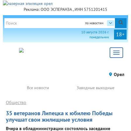
Реклама: ООО ЭСПЕРАНЗА , ИНН 5751201415
по новостям
10 августа 2026 г.
18+
понедельник
Toggle
navigat
Орел
Все новости
Заводные выходные
Общество
35 ветеранов Липецка к юбилею Победы
улучшат свои жилищные условия
Вчера в обладминистрации состоялось заседание