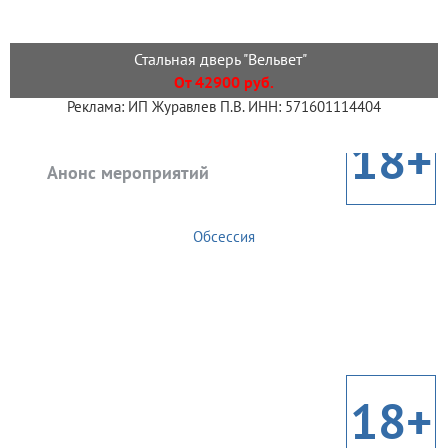
Стальная дверь "Вельвет"
От 42900 руб.
Реклама: ИП Журавлев П.В. ИНН: 571601114404
18+
Анонс мероприятий
Обсессия
18+