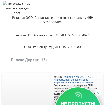
Реклама: ООО "Городская клининговая компания", ИНН
5754006405
Реклама: ИП Костенников Я.О , ИНН 575300050627
ООО "Регион центр", ИНН 4817003180
Яндекс.Директ
© ООО
"Регион центр" 2004 - 2026
Информационное наполнение:
Информационное агентство vRossii.ru
Свидетельство о регистрации СМИ
информационного агентства vRossii.ru
ИА № ФС 77‑35502
выдано РОСКОМНАДЗОРом 04 марта
2009г.
И. О. Главного редактора Нарыков А. Н.
Баннеры на портале размещаются на
НЕ ПРОПУСТИ!
правах рекламы.