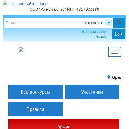
ООО "Регион центр", ИНН 4817003180
по новостям
6 августа 2026 г.
18+
четверг
Toggle
navigat
Орел
Все конкурсы
Участники
Правила
Архив