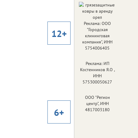
Россия
Страна:
Клим Шипенко
Режиссер:
Комедия, приключения
Жанр:
Реклама: ООО
Милош Бикович, Павел
В ролях:
Прилучный, Кристина Асмус, Иван
"Городская
12+
Охлобыстин, Александр Самойленко
клининговая
компания", ИНН
5754006405
На деревню дедушке 2
На деревню дедушке 2
Реклама: ИП
Костенников Я.О ,
2026
Год:
ИНН
Россия
Страна:
575300050627
Владимир Котт, Максим
Режиссер:
Колиганов
ООО "Регион
Комедия, семейный
Жанр:
центр", ИНН
Юрий Стоянов, Фёдор
В ролях:
6+
4817003180
Добронравов, Ярослав Головнёв, Ингрид
Олеринская, Татьяна Орлова
За любовь
За любовь