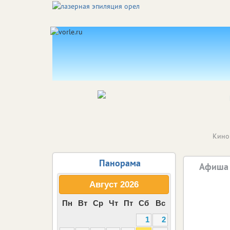
Кино
Панорама
Афиша 
Август
2026
Обсесс
Пн
Вт
Ср
Чт
Пт
Сб
Вс
1
2