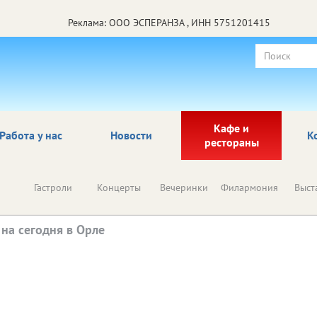
Реклама: ООО ЭСПЕРАНЗА , ИНН 5751201415
Кафе и
Работа у нас
Новости
К
рестораны
Гастроли
Концерты
Вечеринки
Филармония
Выст
на сегодня в Орле
ия
Майкл
Обсессия
Майкл
2025
Год:
США, Великобритания
Страна: