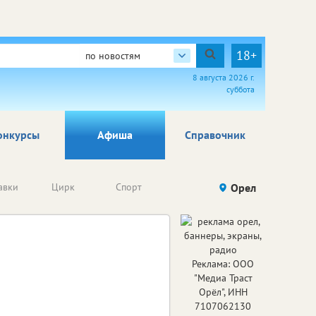
18+
по новостям
8 августа 2026 г.
суббота
онкурсы
Афиша
Справочник
Анонсы
авки
Цирк
Спорт
Детям
Орел
Го
конкурсов
Холоп 3
Реклама: ООО
Холоп 3
"Медиа Траст
Орёл", ИНН
2026
Год:
7107062130