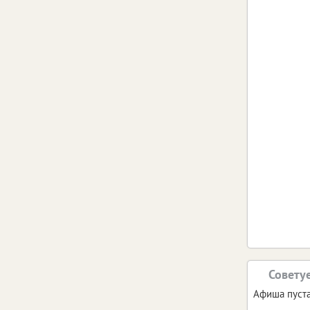
Аулиа Сара
Синди Ни
Грозов
Вели
Кая 
Хаусон,
Совету
Афиша пуста