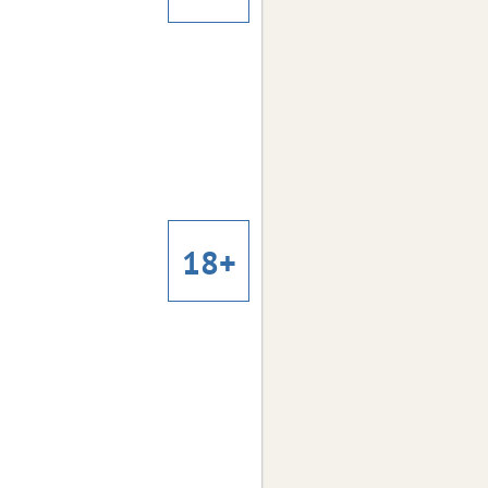
Всё, что мы потеряли
Всё, что мы потеряли
2026
Год:
Испания
Страна:
Хорхе Алонсо
Режиссер:
Драма, мелодрама
Жанр:
Макси Иглесиас, Маргарида
В ролях:
Корсейру, Себастьян Сурита, Хавьер
18+
Толоса, Наталия Родригес
Смешарики сквозь
Смешарики сквозь
вселенные
вселенные
2026
Год:
Россия
Страна:
Андрей Мармонтов, Илья
Режиссер: