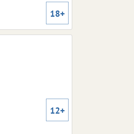
Грэйс Коллендер, Молли
В ролях:
Макканн, Дэйзи Джелли, Шарлотта
18+
Брэдли, Флинн Грэй
Холоп 3
Холоп 3
2026
Год:
Россия
Страна:
Клим Шипенко
Режиссер:
Комедия, приключения
Жанр:
Милош Бикович, Павел
В ролях:
Прилучный, Кристина Асмус, Иван
12+
Охлобыстин, Александр Самойленко
На деревню дедушке 2