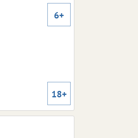
Максимов
Фантастика, комедия,
Жанр:
6+
приключения
Людмила Артемьева, Иван
В ролях:
Агапов, Александр Лыков, Ян Цапник,
Николай Добрынин
Корни: Сага о вампирах
Корни: Сага о вампирах
2026
Год:
Великобритания
Страна:
Марко Ван Белль
Режиссер:
Ужасы
Жанр:
Грэйс Коллендер, Молли
В ролях:
Макканн, Дэйзи Джелли, Шарлотта
18+
Брэдли, Флинн Грэй