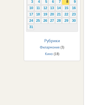
3
4
5
6
7
8
9
10
11
12
13
14
15
16
17
18
19
20
21
22
23
Май
24
25
26
27
28
29
30
Наварре
31
Рубрики
Миньон
Ми
Филармония
(3)
Кино
(18)
Мульт
коме
Кристоф В
Эллис
Мой ди