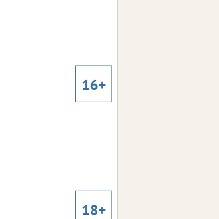
2026
Год:
Россия
Страна:
Андрей Малай
Режиссер:
Мелодрама, комедия, фэнтези
Жанр:
Ксения Бородина, Алексей
В ролях:
Чадов, Теона Бородина, Лея Самойлова,
16+
Виктория Клинкова
Всё, что мы потеряли
Всё, что мы потеряли
2026
Год:
Испания
Страна:
Хорхе Алонсо
Режиссер:
Драма, мелодрама
Жанр:
Макси Иглесиас, Маргарида
В ролях:
Корсейру, Себастьян Сурита, Хавьер
18+
Толоса, Наталия Родригес