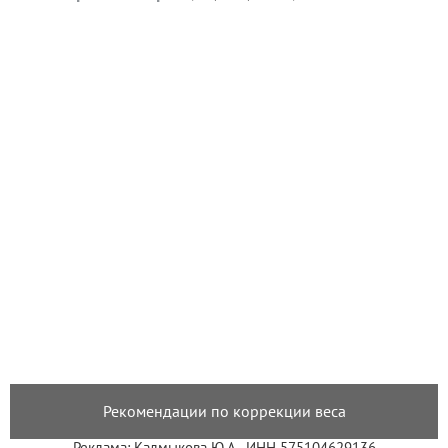
Рекомендации по коррекции веса
Реклама: Калмыкова Ю.А., ИНН 575104629136