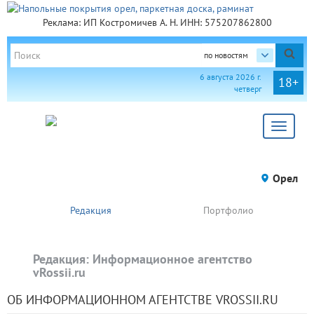
Реклама: ИП Костромичев А. Н. ИНН: 575207862800
по новостям
6 августа 2026 г.
18+
четверг
Toggle
navigat
Орел
Редакция
Портфолио
Редакция: Информационное агентство
vRossii.ru
ОБ ИНФОРМАЦИОННОМ АГЕНТСТВЕ VROSSII.RU