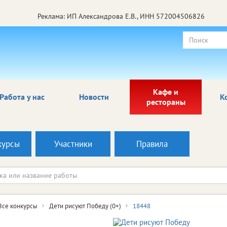
Реклама: ИП Александрова Е.В., ИНН 572004506826
Кафе и
Работа у нас
Новости
К
рестораны
курсы
Участники
Правила
Все конкурсы
Дети рисуют Победу (0+)
18448