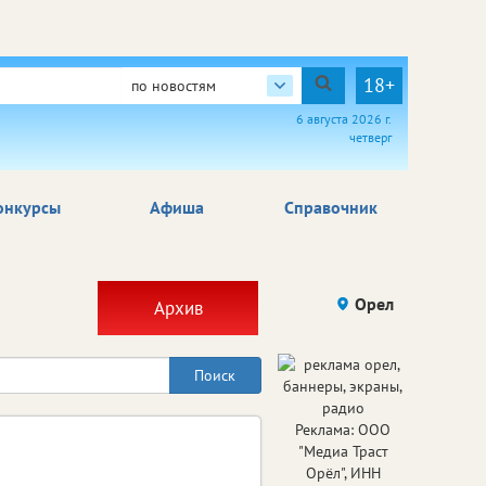
18+
по новостям
6 августа 2026 г.
четверг
онкурсы
Афиша
Справочник
Орел
Архив
Реклама: ООО
"Медиа Траст
Орёл", ИНН