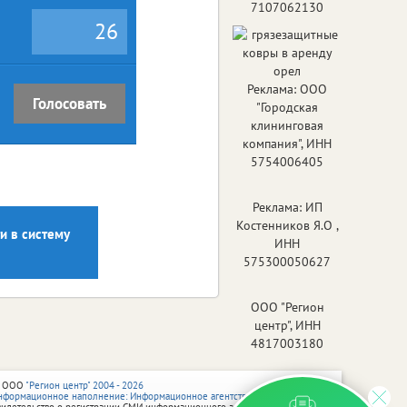
7107062130
26
Реклама: ООО
Голосовать
"Городская
клининговая
компания", ИНН
5754006405
Реклама: ИП
Костенников Я.О ,
и в систему
ИНН
575300050627
ООО "Регион
центр", ИНН
4817003180
 ООО
"Регион центр" 2004 - 2026
нформационное наполнение: Информационное агентство vRossii.ru
видетельство о регистрации СМИ информационного агентства vRossii.ru