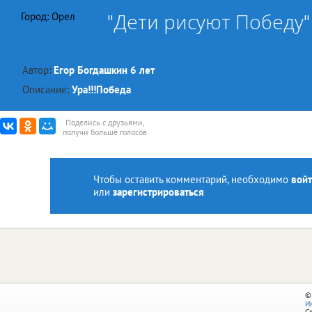
"Дети рисуют Победу"
Город: Орел
Автор:
Егор Богдашкин 6 лет
Описание:
Ура!!!Победа
Поделись с друзьями,
получи больше голосов
Чтобы оставить комментарий, необходимо
войт
или
зарегистрироваться
©
И
С