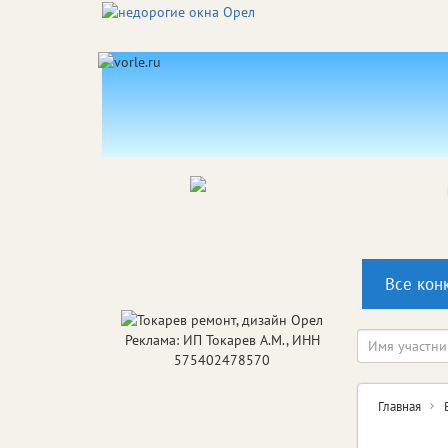
Все кон
Реклама: ИП Токарев А.М., ИНН
575402478570
Главная