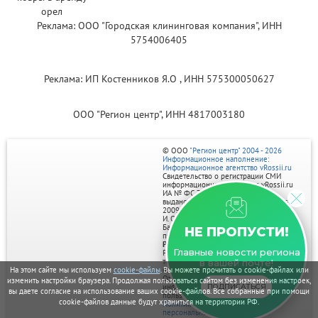
Реклама: ООО "Городская клининговая компания", ИНН
5754006405
Реклама: ИП Костенников Я.О , ИНН 575300050627
ООО "Регион центр", ИНН 4817003180
© ООО
"Регион центр" 2004 - 2026
Информационное наполнение:
Информационное агентство vRossii.ru
Свидетельство о регистрации СМИ
информационного агентства vRossii.ru
ИА № ФС 77‑35502
выдано РОСКОМНАДЗОРом 04 марта
2009г.
И. О. Главного редактора Нарыков А. Н.
Баннеры на портале размещаются на
НЕ ПРОПУСТИ!
правах рекламы.
Реклама на портале:
Главные новости региона
Рекламное агентство "Умный маркетинг"
тел. 7-910-267-70-40,
в вашей почте!
На этом сайте мы используем
cookie-файлы
. Вы можете прочитать о cookie-файлах или
email: umnyy.marketing@yandex.ru
Отдельные публикации могут содержать
изменить настройки браузера. Продолжая пользоваться сайтом без изменения настроек,
ПОДПИСАТЬСЯ
информацию, не предназначенную для
вы даете согласие на использование ваших cookie-файлов. Все собранные при помощи
пользователей до 18 лет.
cookie-файлов данные будут храниться на территории РФ.
Политика в отношении обработки
персональных данных