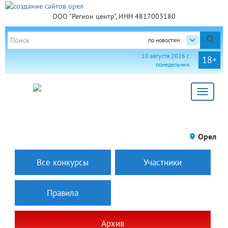
ООО "Регион центр", ИНН 4817003180
по новостям
10 августа 2026 г.
18+
понедельник
Toggle
navigat
Орел
Все конкурсы
Участники
Правила
Архив