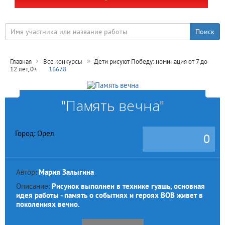
Главная
Все конкурсы
Дети рисуют Победу: номинация от 7 до
12 лет, 0+
16678
"Память вечна"
Город: Орел
0
Автор:
Мария Залыгина
Описание:
Рисунок выполнен в технике гуашь, основная
идея работы - память о событиях и героях ВОВ живет в
поколениях вечно.