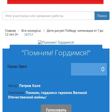
Главная
Все конкурсы
Дети рисуют Победу: номинация от 7 до
12 лет, 0+
16712
"Помним! Гордимся!"
Город: Орел
0
Автор:
Петров Коля
Описание:
Помним, гордимся героями Великой
Отечественной войны/
Голосовать