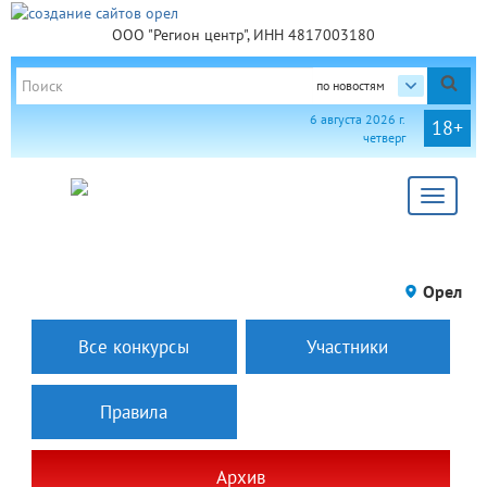
ООО "Регион центр", ИНН 4817003180
по новостям
6 августа 2026 г.
18+
четверг
Toggle
navigat
Орел
Все конкурсы
Участники
Правила
Архив