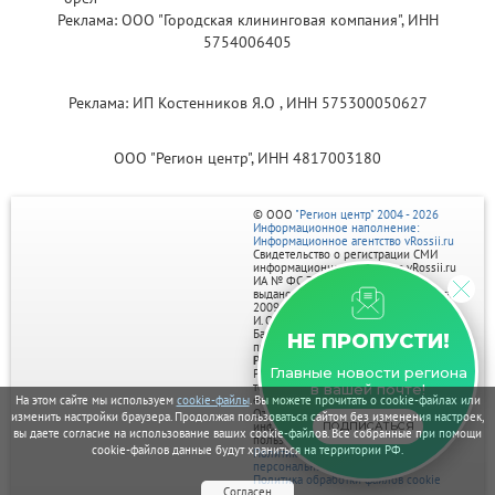
Реклама: ООО "Городская клининговая компания", ИНН
5754006405
Реклама: ИП Костенников Я.О , ИНН 575300050627
ООО "Регион центр", ИНН 4817003180
© ООО
"Регион центр" 2004 - 2026
Информационное наполнение:
Информационное агентство vRossii.ru
Свидетельство о регистрации СМИ
информационного агентства vRossii.ru
ИА № ФС 77‑35502
выдано РОСКОМНАДЗОРом 04 марта
2009г.
И. О. Главного редактора Нарыков А. Н.
Баннеры на портале размещаются на
НЕ ПРОПУСТИ!
правах рекламы.
Реклама на портале:
Главные новости региона
Рекламное агентство "Умный маркетинг"
тел. 7-910-267-70-40,
в вашей почте!
На этом сайте мы используем
cookie-файлы
. Вы можете прочитать о cookie-файлах или
email: umnyy.marketing@yandex.ru
Отдельные публикации могут содержать
изменить настройки браузера. Продолжая пользоваться сайтом без изменения настроек,
ПОДПИСАТЬСЯ
информацию, не предназначенную для
вы даете согласие на использование ваших cookie-файлов. Все собранные при помощи
пользователей до 18 лет.
cookie-файлов данные будут храниться на территории РФ.
Политика в отношении обработки
персональных данных
Политика обработки файлов cookie
Согласен