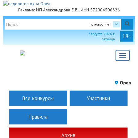
Реклама: ИП Александрова Е.В., ИНН 572004506826
по новостям
7 августа 2026 г.
18+
пятница
Toggle
navigat
Орел
Все конкурсы
Участники
Правила
Архив