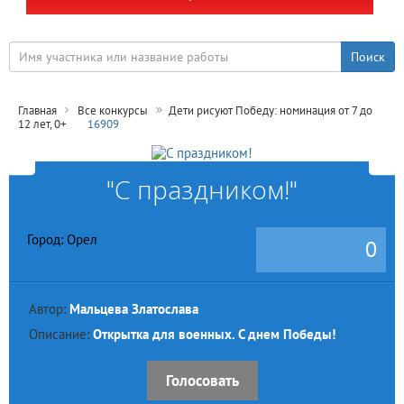
Главная
Все конкурсы
Дети рисуют Победу: номинация от 7 до
12 лет, 0+
16909
"С праздником!"
Город: Орел
0
Автор:
Мальцева Златослава
Описание:
Открытка для военных. С днем Победы!
Голосовать