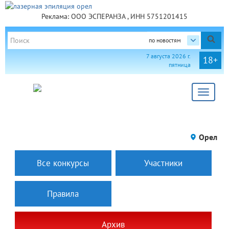
Реклама: ООО ЭСПЕРАНЗА , ИНН 5751201415
по новостям
7 августа 2026 г.
18+
пятница
Toggle
navigat
Орел
Все конкурсы
Участники
Правила
Архив