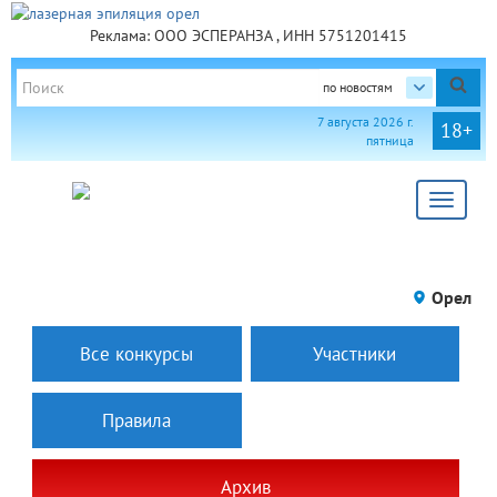
Реклама: ООО ЭСПЕРАНЗА , ИНН 5751201415
по новостям
7 августа 2026 г.
18+
пятница
Toggle
navigat
Орел
Все конкурсы
Участники
Правила
Архив