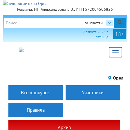
Реклама: ИП Александрова Е.В., ИНН 572004506826
по новостям
7 августа 2026 г.
18+
пятница
Toggle
navigat
Орел
Все конкурсы
Участники
Правила
Архив