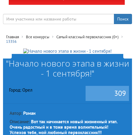
Главная
Все конкурсы
Самый классный первоклассник (0+)
13356
"Начало нового этапа в жизни
- 1 сентября!"
Город: Орел
309
Автор:
Роман
Описание:
Вот так начинается новый жизненный этап.
Очень радостный и в тоже время волнительный!
Успехов тебе, мой любимый первоклассник!!!