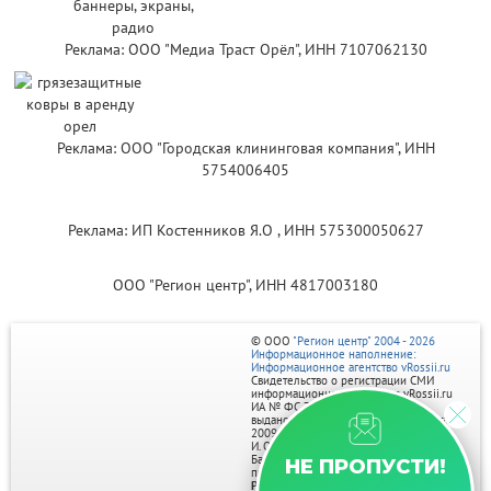
Реклама: ООО "Медиа Траст Орёл", ИНН 7107062130
Реклама: ООО "Городская клининговая компания", ИНН
5754006405
Реклама: ИП Костенников Я.О , ИНН 575300050627
ООО "Регион центр", ИНН 4817003180
© ООО
"Регион центр" 2004 - 2026
Информационное наполнение:
Информационное агентство vRossii.ru
Свидетельство о регистрации СМИ
информационного агентства vRossii.ru
ИА № ФС 77‑35502
выдано РОСКОМНАДЗОРом 04 марта
2009г.
И. О. Главного редактора Нарыков А. Н.
Баннеры на портале размещаются на
НЕ ПРОПУСТИ!
правах рекламы.
Реклама на портале: