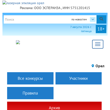
Реклама: ООО ЭСПЕРАНЗА , ИНН 5751201415
по новостям
7 августа 2026 г.
18+
пятница
Toggle
navigat
Орел
Все конкурсы
Участники
Правила
Архив