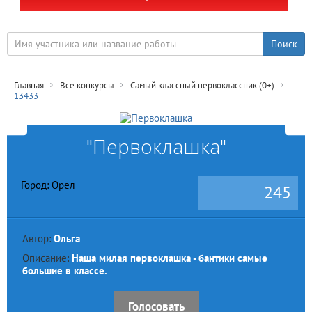
Главная
Все конкурсы
Самый классный первоклассник (0+)
13433
"Первоклашка"
Город: Орел
245
Автор:
Ольга
Описание:
Наша милая первоклашка - бантики самые
большие в классе.
Голосовать