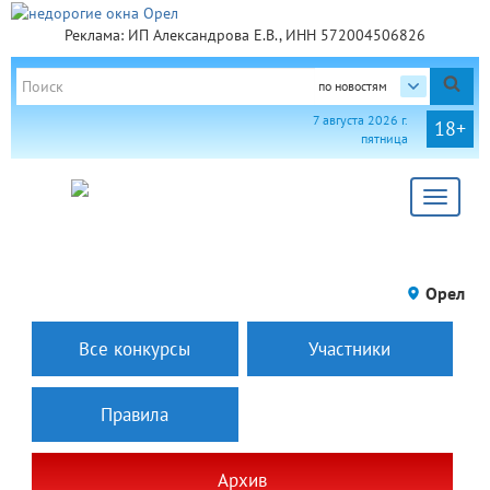
Реклама: ИП Александрова Е.В., ИНН 572004506826
по новостям
7 августа 2026 г.
18+
пятница
Toggle
navigat
Орел
Все конкурсы
Участники
Правила
Архив