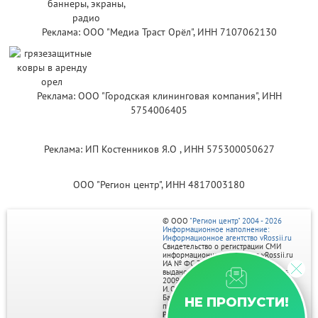
Реклама: ООО "Медиа Траст Орёл", ИНН 7107062130
Реклама: ООО "Городская клининговая компания", ИНН
5754006405
Реклама: ИП Костенников Я.О , ИНН 575300050627
ООО "Регион центр", ИНН 4817003180
© ООО
"Регион центр" 2004 - 2026
Информационное наполнение:
Информационное агентство vRossii.ru
Свидетельство о регистрации СМИ
информационного агентства vRossii.ru
ИА № ФС 77‑35502
выдано РОСКОМНАДЗОРом 04 марта
2009г.
И. О. Главного редактора Нарыков А. Н.
Баннеры на портале размещаются на
НЕ ПРОПУСТИ!
правах рекламы.
Реклама на портале: