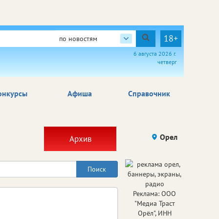
18+
по новостям
6 августа 2026 г.
четверг
онкурсы
Афиша
Справочник
Орел
Архив
Реклама: ООО
"Медиа Траст
Орёл", ИНН