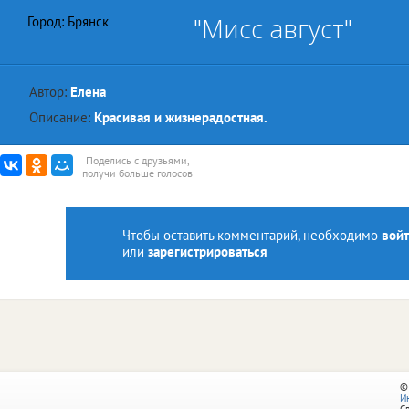
"Мисс август"
Город: Брянск
Автор:
Елена
Описание:
Красивая и жизнерадостная.
Поделись с друзьями,
получи больше голосов
Чтобы оставить комментарий, необходимо
войт
или
зарегистрироваться
©
И
С