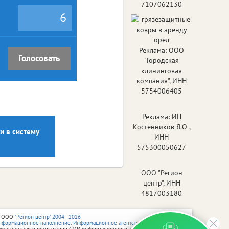
7107062130
6
Реклама: ООО
Голосовать
"Городская
клининговая
компания", ИНН
5754006405
Реклама: ИП
Костенников Я.О ,
и в систему
ИНН
575300050627
ООО "Регион
центр", ИНН
4817003180
 ООО
"Регион центр" 2004 - 2026
нформационное наполнение: Информационное агентство vRossii.ru
видетельство о регистрации СМИ информационного агентства vRossii.ru