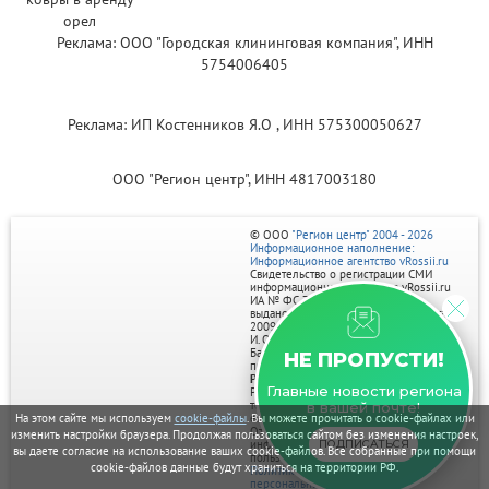
Реклама: ООО "Городская клининговая компания", ИНН
5754006405
Реклама: ИП Костенников Я.О , ИНН 575300050627
ООО "Регион центр", ИНН 4817003180
© ООО
"Регион центр" 2004 - 2026
Информационное наполнение:
Информационное агентство vRossii.ru
Свидетельство о регистрации СМИ
информационного агентства vRossii.ru
ИА № ФС 77‑35502
выдано РОСКОМНАДЗОРом 04 марта
2009г.
И. О. Главного редактора Нарыков А. Н.
Баннеры на портале размещаются на
НЕ ПРОПУСТИ!
правах рекламы.
Реклама на портале:
Главные новости региона
Рекламное агентство "Умный маркетинг"
тел. 7-910-267-70-40,
в вашей почте!
На этом сайте мы используем
cookie-файлы
. Вы можете прочитать о cookie-файлах или
email: umnyy.marketing@yandex.ru
Отдельные публикации могут содержать
изменить настройки браузера. Продолжая пользоваться сайтом без изменения настроек,
ПОДПИСАТЬСЯ
информацию, не предназначенную для
вы даете согласие на использование ваших cookie-файлов. Все собранные при помощи
пользователей до 18 лет.
cookie-файлов данные будут храниться на территории РФ.
Политика в отношении обработки
персональных данных