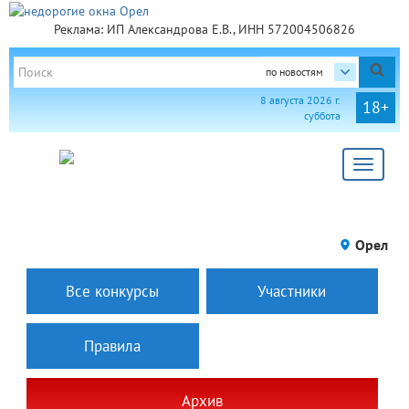
Реклама: ИП Александрова Е.В., ИНН 572004506826
по новостям
8 августа 2026 г.
18+
суббота
Toggle
navigat
Орел
Все конкурсы
Участники
Правила
Архив