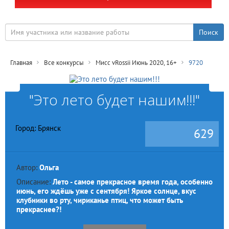
Главная
Все конкурсы
Мисс vRossii Июнь 2020, 16+
9720
"Это лето будет нашим!!!"
Город: Брянск
629
Автор:
Ольга
Описание:
Лето - самое прекрасное время года, особенно
июнь, его ждёшь уже с сентября! Яркое солнце, вкус
клубники во рту, чириканье птиц, что может быть
прекраснее?!