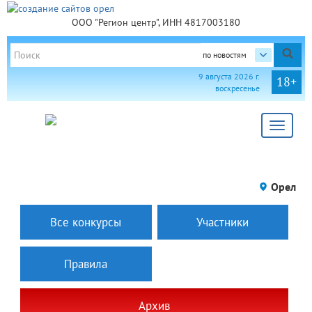
ООО "Регион центр", ИНН 4817003180
по новостям
9 августа 2026 г.
18+
воскресенье
Toggle
navigat
Орел
Все конкурсы
Участники
Правила
Архив