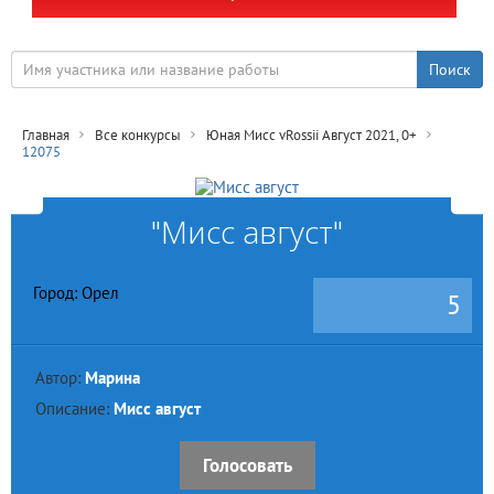
Главная
Все конкурсы
Юная Мисс vRossii Август 2021, 0+
12075
"Мисс август"
Город: Орел
5
Автор:
Марина
Описание:
Мисс август
Голосовать