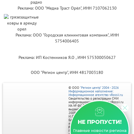
Реклама: ООО "Медиа Траст Орёл", ИНН 7107062130
Реклама: ООО "Городская клининговая компания", ИНН
5754006405
Реклама: ИП Костенников Я.О , ИНН 575300050627
ООО "Регион центр", ИНН 4817003180
© ООО
"Регион центр" 2004 - 2026
Информационное наполнение:
Информационное агентство vRossii.ru
Свидетельство о регистрации СМИ
информационного агентства vRossii.ru
ИА № ФС 77‑35502
выдано РОСКОМНАДЗОРом 04 марта
2009г.
И. О. Главного редактора Нарыков А. Н.
Баннеры на портале размещаются на
НЕ ПРОПУСТИ!
правах рекламы.
Реклама на портале:
Главные новости региона
Рекламное агентство "Умный маркетинг"