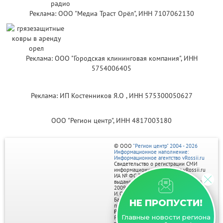
Реклама: ООО "Медиа Траст Орёл", ИНН 7107062130
Реклама: ООО "Городская клининговая компания", ИНН
5754006405
Реклама: ИП Костенников Я.О , ИНН 575300050627
ООО "Регион центр", ИНН 4817003180
© ООО
"Регион центр" 2004 - 2026
Информационное наполнение:
Информационное агентство vRossii.ru
Свидетельство о регистрации СМИ
информационного агентства vRossii.ru
ИА № ФС 77‑35502
выдано РОСКОМНАДЗОРом 04 марта
2009г.
И. О. Главного редактора Нарыков А. Н.
Баннеры на портале размещаются на
НЕ ПРОПУСТИ!
правах рекламы.
Реклама на портале:
Главные новости региона
Рекламное агентство "Умный маркетинг"