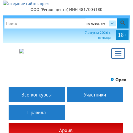
ООО "Регион центр", ИНН 4817003180
по новостям
7 августа 2026 г.
18+
пятница
Toggle
navigat
Орел
Все конкурсы
Участники
Правила
Архив