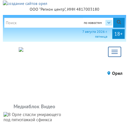
ООО "Регион центр", ИНН 4817003180
по новостям
7 августа 2026 г.
18+
пятница
Toggle
navigat
Орел
Медиаблок Видео